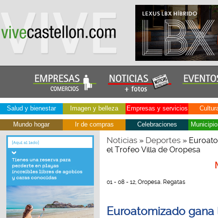
Salud y bienestar
Imagen y belleza
Empresas y servicios
Cultur
Mundo hogar
Ir de compras
Celebraciones
Municipio
Noticias
Deportes
»
» Euroato
el Trofeo Villa de Oropesa
01 - 08 - 12, Oropesa. Regatas
Euroatomizado gana 