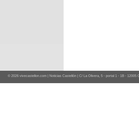
© 2026 vivecastellon.com | Noticias Castellón | C/ La Olivera, 5 - portal 1 - 1B - 12005 