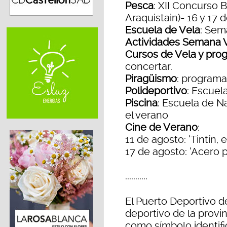
Pesca
: XII Concurso
Araquistain)- 16 y 17 
Escuela de Vela
: Sem
Actividades Semana 
Cursos de Vela y prog
concertar.
Piragüismo
: programas
Polideportivo
: Escuel
Piscina
: Escuela de N
el verano
Cine de Verano
:
11 de agosto: ‘Tintín, e
17 de agosto: ‘Acero p
...........
El Puerto Deportivo 
deportivo de la provi
como símbolo identifi