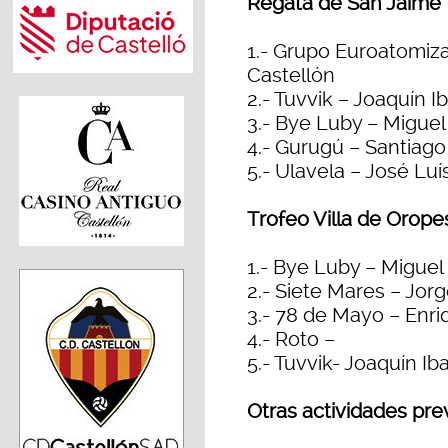
Regata de San Jaime
1.- Grupo Euroatomiz
Castellón
2.- Tuvvik – Joaquín 
3.- Bye Luby – Migue
4.- Gurugú – Santiago
5.- Ulavela – José Lu
Trofeo Villa de Orope
1.- Bye Luby – Migue
2.- Siete Mares – Jo
3.- 78 de Mayo – Enri
4.- Roto –
5.- Tuvvik- Joaquín I
Otras actividades pre