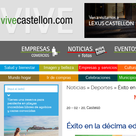
Salud y bienestar
Imagen y belleza
Empresas y servicios
Cultur
Mundo hogar
Ir de compras
Celebraciones
Municipio
Noticias
Deportes
»
» Éxito en
20 - 02 - 20, Castelló
Éxito en la décima e