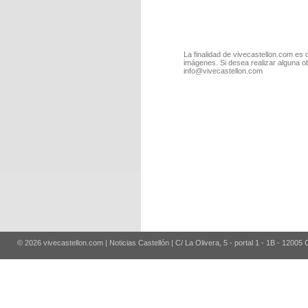
La finalidad de vivecastellon.com es 
imágenes. Si desea realizar alguna o
info@vivecastellon.com
© 2026 vivecastellon.com | Noticias Castellón | C/ La Olivera, 5 - portal 1 - 1B - 12005 