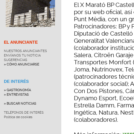
El X Marató BP Castel
por su web oficial, as
Punt Mèdia, con un g
Patrocinadores: BP y 
Diputació de Castelló 
Generalitat Valencian
EL ANUNCIANTE
(colaborador instituc
NUESTROS ANUNCIANTES
Salera, Citroën Garaje
ENVÍANOS TU NOTICIA
SUGERENCIAS
Transportes Monfort (
» CÓMO ANUNCIARSE
Joma, Nutrinovex, Tel
(patrocinadores técnic
DE INTERÉS
(colaborador social); Ak
Con Dos Pistones, Cá
» GASTRONOMÍA
» ENTREVISTAS
Dynamo Esport, Ecoel
» BUSCAR NOTICIAS
Estrella Damm, Farmac
Ingética, Natura, Nest
TELÉFONOS DE INTERÉS
Política de cookies
(colaboradores).