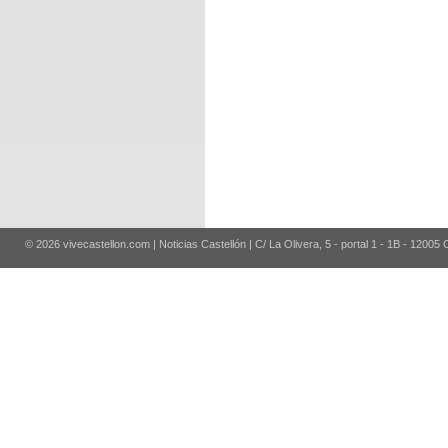
© 2026 vivecastellon.com | Noticias Castellón | C/ La Olivera, 5 - portal 1 - 1B - 12005 