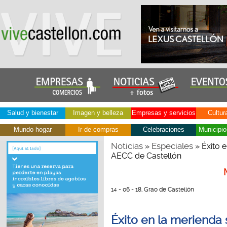
Salud y bienestar
Imagen y belleza
Empresas y servicios
Cultur
Mundo hogar
Ir de compras
Celebraciones
Municipio
Noticias
Especiales
»
» Éxito e
AECC de Castellón
14 - 06 - 18, Grao de Castellón
Éxito en la merienda 