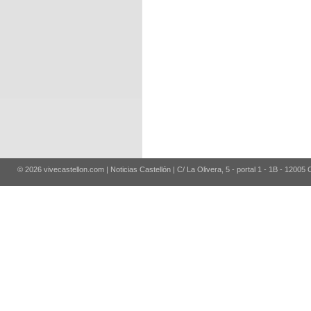
© 2026 vivecastellon.com | Noticias Castellón | C/ La Olivera, 5 - portal 1 - 1B - 12005 