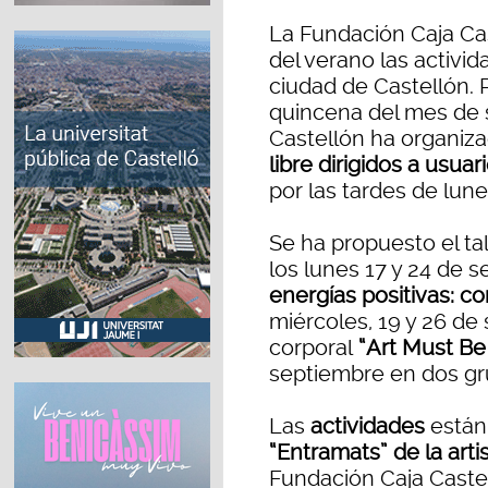
La Fundación Caja Cas
del verano las activi
ciudad de Castellón. 
quincena del mes de 
Castellón ha organiz
libre dirigidos a usuar
por las tardes de lune
Se ha propuesto el ta
los lunes 17 y 24 de s
energías positivas: c
miércoles, 19 y 26 de
corporal
“Art Must Be
septiembre en dos gr
Las
actividades
está
“Entramats” de la arti
Fundación Caja Castel