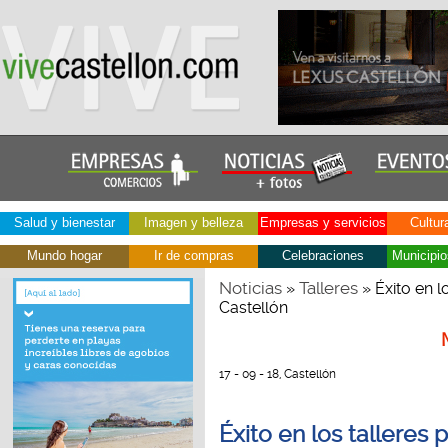
Salud y bienestar
Imagen y belleza
Empresas y servicios
Cultur
Mundo hogar
Ir de compras
Celebraciones
Municipio
Noticias
Talleres
»
» Éxito en l
Castellón
17 - 09 - 18, Castellón
Éxito en los talleres