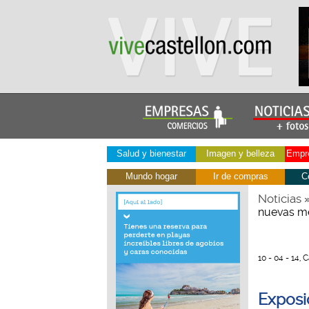
Salud y bienestar
Imagen y belleza
Empre
Mundo hogar
Ir de compras
C
Noticias
nuevas me
10 - 04 - 14,
Exposi