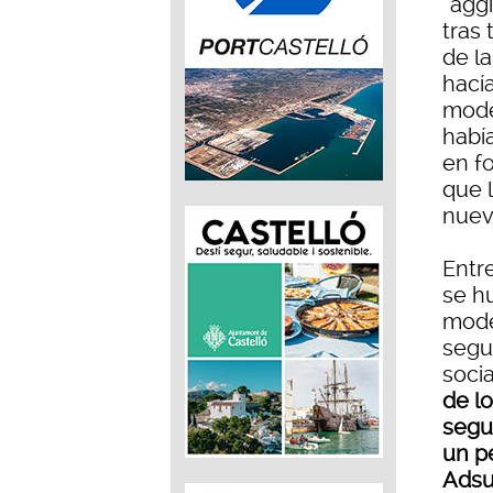
“agg
tras 
de l
hací
mode
habí
en fo
que 
nuev
Entr
se h
mode
segui
soci
de lo
segu
un pe
Adsu