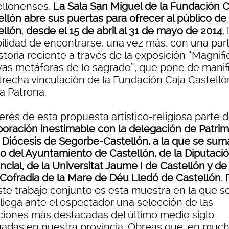
ellonenses.
La Sala San Miguel de la Fundación C
ellón abre sus puertas para ofrecer al público de
ellón
,
desde el 15 de abril al 31 de mayo de 2014
, 
bilidad de encontrarse, una vez más, con una par
storia reciente a través de la exposición “Magnifi
as metáforas de lo sagrado”, que pone de manif
strecha vinculación de la Fundación Caja Castelló
a Patrona.
terés de esta propuesta artístico-religiosa parte 
boración inestimable con la delegación de Patri
a Diócesis de Segorbe-Castellón, a la que se sum
o del Ayuntamiento de Castellón, de la Diputaci
ncial, de la Universitat Jaume I de Castellón y de 
 Cofradia de la Mare de Déu Lledó de Castellón
.
ste trabajo conjunto es esta muestra en la que s
liega ante el espectador una selección de las
ciones más destacadas del último medio siglo
uadas en nuestra provincia. Obreas que, en muc