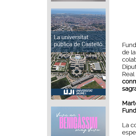
Fund
de l
cola
Diput
Real
conm
sagr
Marte
Fund
La c
espec