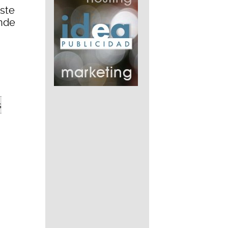
este
ende
s