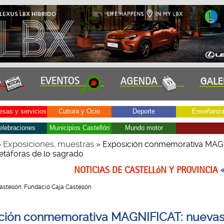
sas y servicios
Cultura y Ocio
Deporte
Enseñanz
elebraciones
Municipios Castellón
Mundo motor
Exposiciones, muestras
»
» Exposición conmemorativa MAG
táforas de lo sagrado
NOTICIAS DE CASTELLóN Y PROVINCIA
 Castellón. Fundació Caja Castellón
ción conmemorativa MAGNIFICAT: nueva