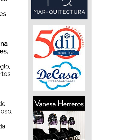
s
res
ona
es,
glo,
rtes
de
ioso,
da