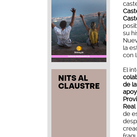
cast
Cast
Cast
posi
su hi
Nuev
la e
con l
El in
cola
de l
apoy
Provi
Real
de e
desp
crea
frag