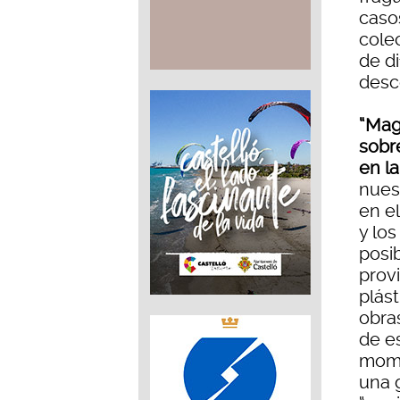
caso
colec
de di
desc
“Mag
sobre
en l
nuest
en e
y lo
posib
provi
plást
obras
de e
mome
una 