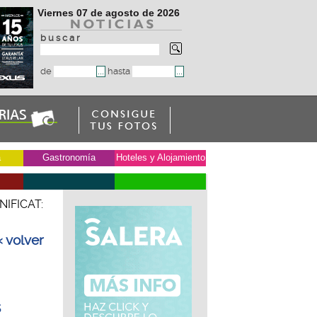
Viernes 07 de agosto de 2026
b u s c a r
de
hasta
a
Gastronomía
Hoteles y Alojamiento
NIFICAT:
« volver
s