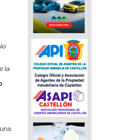
io
a
e la
o
 una