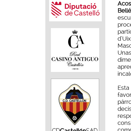
Acos
Bellé
escu
proc
parti
d’Uix
Masca
Unas
dime
apre
incal
Esta
favor
párro
deci
resp
cons
como