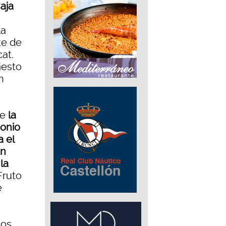
aja
la
te de
cat.
iesto
n
de
la
monio
a el
ón
la
 Fruto
e
hos