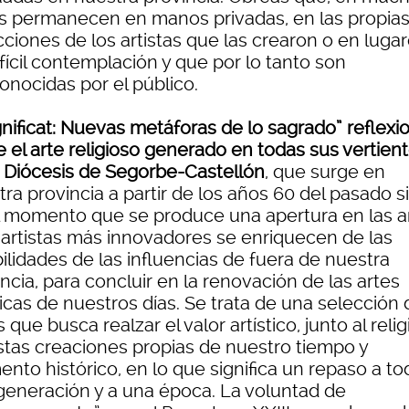
s permanecen en manos privadas, en las propia
ciones de los artistas que las crearon o en luga
fícil contemplación y que por lo tanto son
onocidas por el público.
nificat: Nuevas metáforas de lo sagrado”
reflexi
 el arte religioso generado en todas sus vertient
a Diócesis de Segorbe-Castellón
, que surge en
ra provincia a partir de los años 60 del pasado si
l momento que se produce una apertura en las a
s artistas más innovadores se enriquecen de las
ilidades de las influencias de fuera de nuestra
ncia, para concluir en la renovación de las artes
icas de nuestros días. Se trata de una selección 
 que busca realzar el valor artístico, junto al relig
stas creaciones propias de nuestro tiempo y
nto histórico, en lo que significa un repaso a to
generación y a una época. La voluntad de