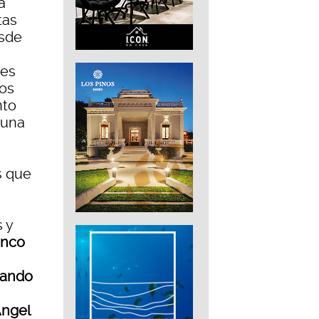
a
tas
esde
res
dos
nto
 una
s que
s y
enco
zando
Ángel