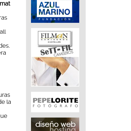
Amat
ras
all
des.
era
uras
de la
que