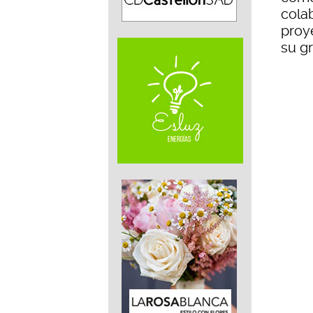
cola
proy
su gr