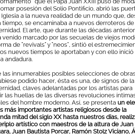
iornamento” que el Papa Juan XXIII puso de mod
tomar posesión del Solio Pontificio, abrió las puer
a Iglesia a la nueva realidad de un mundo que, d
a tiempo, se encaminaba a nuevos derroteros de
rnidad. El arte, que durante las décadas anterio
a venido marcado por las secuelas de viejos mo
rma de "revivals" y "neos", sintió el estremecimie
los nuevos tiempos le aportaban y con ello inició
a andadura.
e las innumerables posibles selecciones de obra
ubiese podido hacer, ésta es una, de signos de la
rnidad, claves adelantadas por los artistas para
r las huellas de las diversas revoluciones íntima
ales del hombre moderno. Así, se presenta
un el
s más importantes artistas religiosos desde la
nda mitad del siglo XX hasta nuestros días, reali
riplo artístico con maestros de la altura de Juan
ara, Juan Bautista Porcar, Ramón Stolz Viciano, 