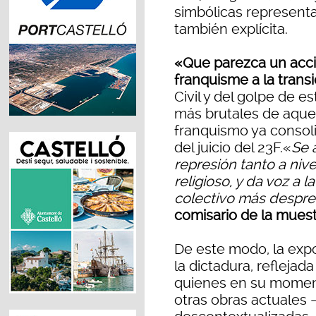
simbólicas represent
también explícita.
«Que parezca un accide
franquisme a la trans
Civil y del golpe de 
más brutales de aquel
franquismo ya consol
del juicio del 23F.«
Se 
represión tanto a nive
religioso, y da voz a 
colectivo más despre
comisario de la muest
De este modo, la expo
la dictadura, reflejad
quienes en su moment
otras obras actuales