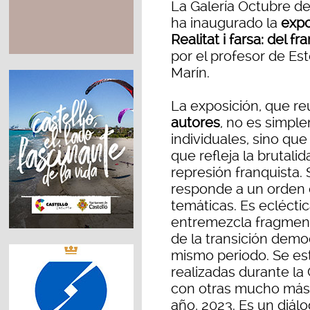
La Galería Octubre de
ha inaugurado la
expo
Realitat i farsa: del f
por el profesor de Est
Marín.
La exposición, que r
autores
, no es simpl
individuales, sino q
que refleja la brutalid
represión franquista.
responde a un orden 
temáticas. Es eclécti
entremezcla fragmento
de la transición democ
mismo periodo. Se es
realizadas durante la 
con otras mucho más 
año, 2023. Es un diálo