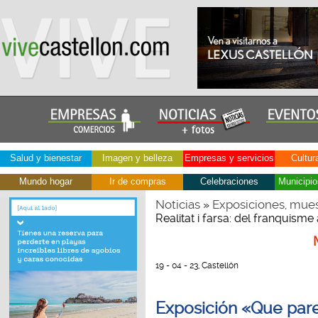
Salud y bienestar
Imagen y belleza
Empresas y servicios
Cultur
Mundo hogar
Ir de compras
Celebraciones
Municipio
Noticias
Exposiciones, mues
»
Realitat i farsa: del franquisme 
19 - 04 - 23, Castellón
Exposición «Que parez