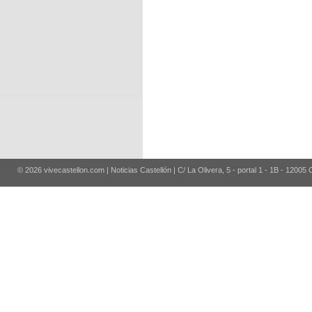
© 2026 vivecastellon.com | Noticias Castellón | C/ La Olivera, 5 - portal 1 - 1B - 12005 