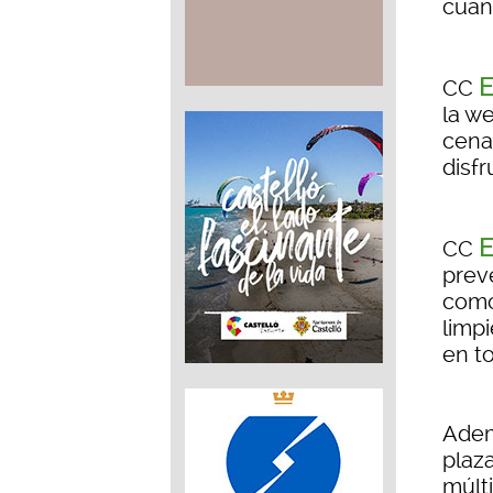
cuand
E
CC
la w
cena
disfr
E
CC
prev
como
limp
en t
Adem
plaza
múlt