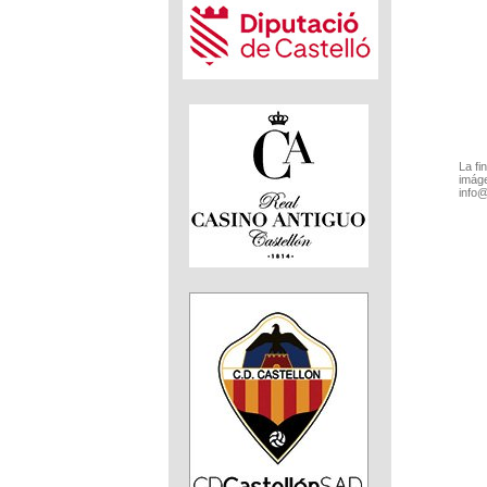
La fi
imáge
info