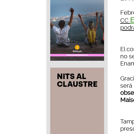
Febr
E
CC
podrá
El co
no s
Enam
Graci
será
obse
Mais
Tamp
pres