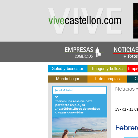
Salud y bienestar
Imagen y belleza
Empre
Mundo hogar
Ir de compras
C
Noticias
13 - 02 - 21, 
Febrer