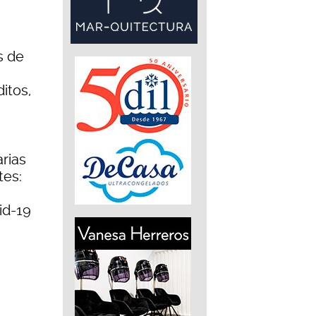
s de
itos,
rias
tes:
id-19