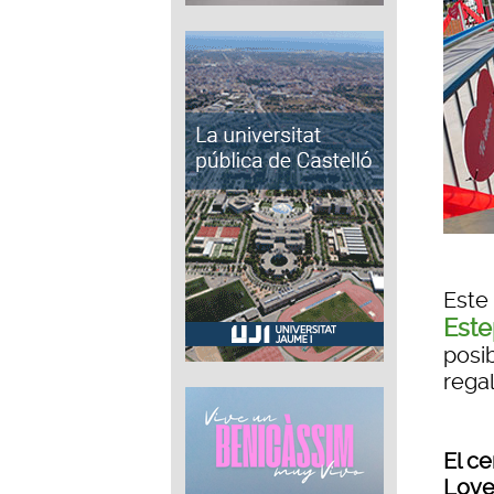
Este
Este
posi
regal
El ce
Love