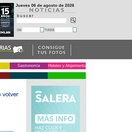
Jueves 06 de agosto de 2026
b u s c a r
de
hasta
a
Gastronomía
Hoteles y Alojamiento
« volver