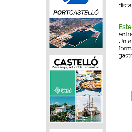
dist
Este
entr
Un e
forma
gastr