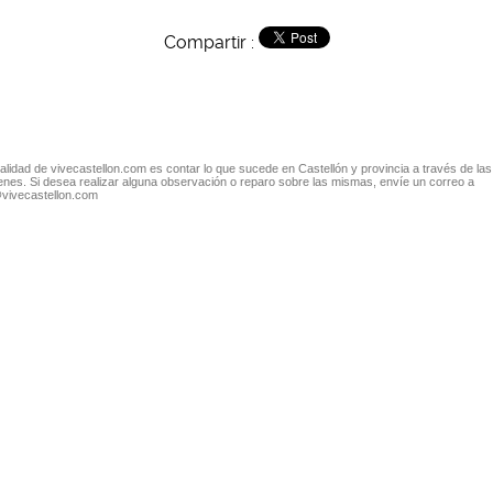
Compartir :
nalidad de vivecastellon.com es contar lo que sucede en Castellón y provincia a través de las
nes. Si desea realizar alguna observación o reparo sobre las mismas, envíe un correo a
@vivecastellon.com