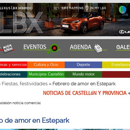
sas y servicios
Cultura y Ocio
Deporte
Enseñanz
elebraciones
Municipios Castellón
Mundo motor
Fiestas, festividades
»
» Febrero de amor en Estepark
NOTICIAS DE CASTELLóN Y PROVINCIA
Castellón noticia comercial
o de amor en Estepark