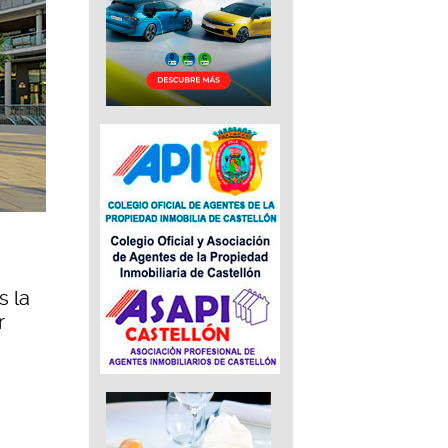
s la
r