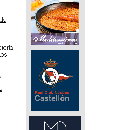
ndo
lería
los
a
s