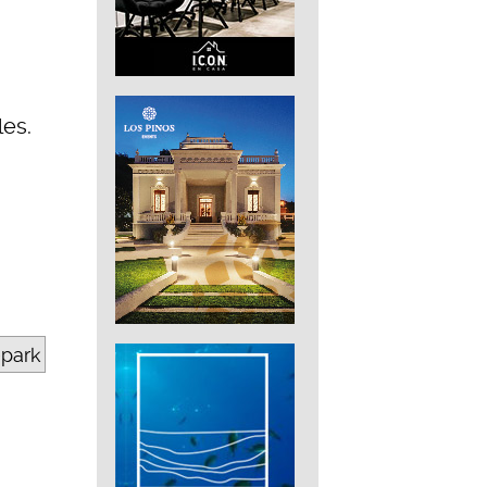
les.
epark