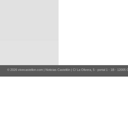
© 2026 vivecastellon.com | Noticias Castellón | C/ La Olivera, 5 - portal 1 - 1B - 12005 