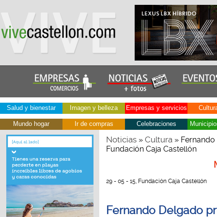
Salud y bienestar
Imagen y belleza
Empresas y servicios
Cultur
Mundo hogar
Ir de compras
Celebraciones
Municipio
Noticias
Cultura
»
» Fernando 
Fundación Caja Castellón
29 - 05 - 15, Fundación Caja Castellón
Fernando Delgado pre