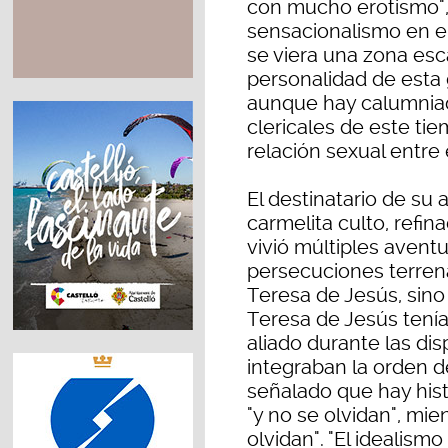
con mucho erotismo", 
sensacionalismo en e
se viera una zona esc
personalidad de esta 
aunque hay calumniad
clericales de este ti
relación sexual entre 
El destinatario de su 
carmelita culto, refin
vivió múltiples avent
persecuciones terrena
Teresa de Jesús, sino
Teresa de Jesús tenía 
aliado durante las di
integraban la orden de
señalado que hay his
"y no se olvidan", mi
olvidan". "El idealism