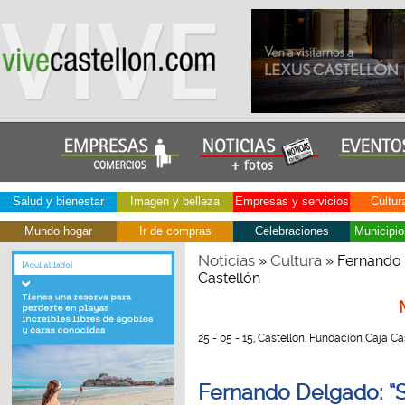
Salud y bienestar
Imagen y belleza
Empresas y servicios
Cultur
Mundo hogar
Ir de compras
Celebraciones
Municipio
Noticias
Cultura
»
» Fernando D
Castellón
25 - 05 - 15, Castellón. Fundación Caja Ca
Fernando Delgado: “S