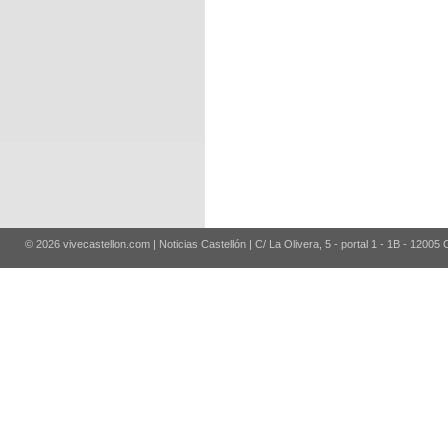
© 2026 vivecastellon.com | Noticias Castellón | C/ La Olivera, 5 - portal 1 - 1B - 12005 