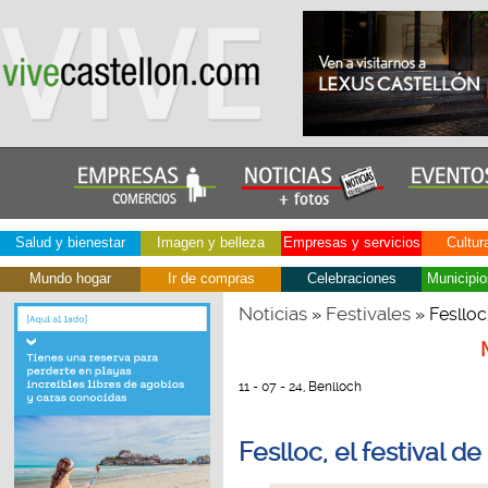
Salud y bienestar
Imagen y belleza
Empresas y servicios
Cultur
Mundo hogar
Ir de compras
Celebraciones
Municipio
Noticias
Festivales
»
» Feslloc
11 - 07 - 24, Benlloch
Feslloc, el festival d