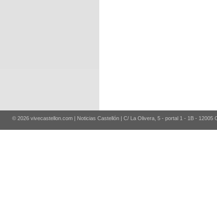
© 2026 vivecastellon.com | Noticias Castellón | C/ La Olivera, 5 - portal 1 - 1B - 12005 