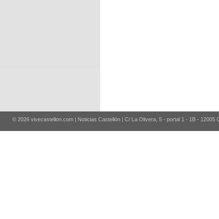
© 2026 vivecastellon.com | Noticias Castellón | C/ La Olivera, 5 - portal 1 - 1B - 12005 