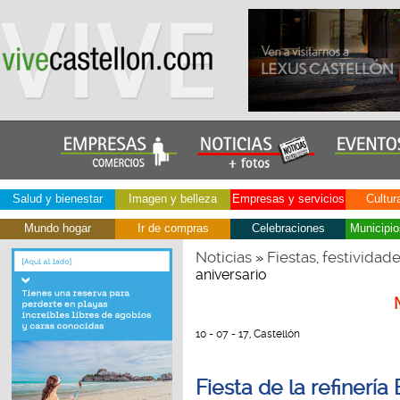
Salud y bienestar
Imagen y belleza
Empresas y servicios
Cultur
Mundo hogar
Ir de compras
Celebraciones
Municipio
Noticias
Fiestas, festividad
»
aniversario
10 - 07 - 17, Castellón
Fiesta de la refinería