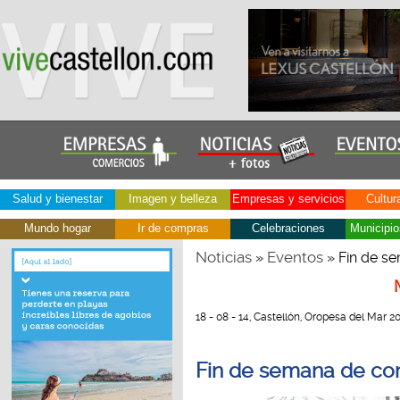
Salud y bienestar
Imagen y belleza
Empresas y servicios
Cultur
Mundo hogar
Ir de compras
Celebraciones
Municipio
Noticias
Eventos
»
» Fin de s
18 - 08 - 14, Castellón, Oropesa del Mar 2
Fin de semana de co