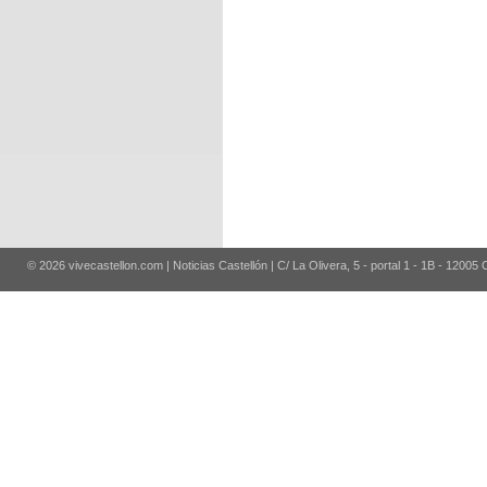
© 2026 vivecastellon.com | Noticias Castellón | C/ La Olivera, 5 - portal 1 - 1B - 12005 