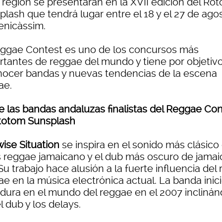
 región se presentarán en la XVII edición del Ro
plash que tendrá lugar entre el 18 y el 27 de ago
enicàssim.
eggae Contest es uno de los concursos más
rtantes de reggae del mundo y tiene por objetivo
nocer bandas y nuevas tendencias de la escena
ae.
e las bandas andaluzas finalistas del Reggae Con
totom Sunsplash
ise Situation
se inspira en el sonido más clásico 
s reggae jamaicano y el dub más oscuro de jamai
Su trabajo hace alusión a la fuerte influencia del 
e en la música electrónica actual. La banda inic
dura en el mundo del reggae en el 2007 incliná
l dub y los delays.