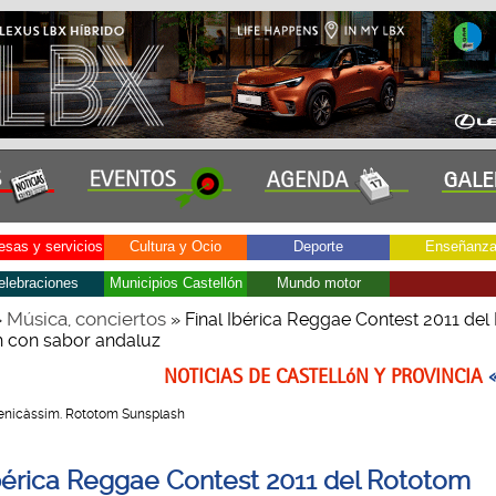
sas y servicios
Cultura y Ocio
Deporte
Enseñanz
elebraciones
Municipios Castellón
Mundo motor
Música, conciertos
»
» Final Ibérica Reggae Contest 2011 de
 con sabor andaluz
NOTICIAS DE CASTELLóN Y PROVINCIA
 Benicàssim. Rototom Sunsplash
Ibérica Reggae Contest 2011 del Rototom