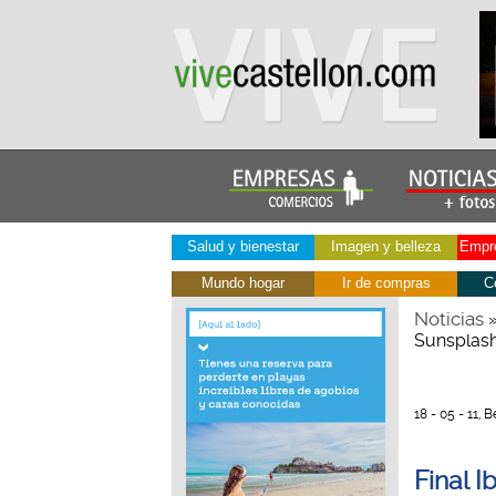
Salud y bienestar
Imagen y belleza
Empre
Mundo hogar
Ir de compras
C
Noticias
Sunsplash
18 - 05 - 11,
Final 