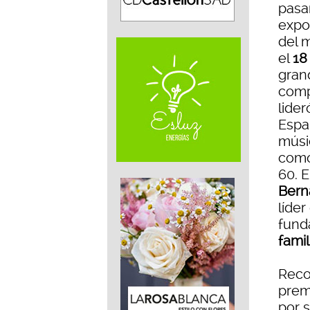
pasar
expos
del 
el
18
gran
comp
lide
Espa
músi
com
60. E
Bern
líder
funda
fami
Reco
prem
por 