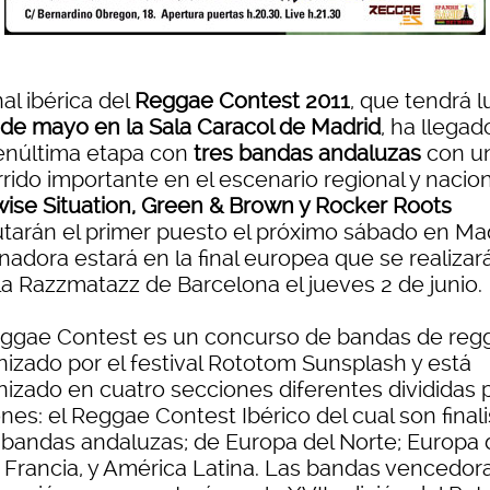
nal ibérica del
Reggae Contest 2011
, que tendrá l
 de mayo en la Sala Caracol de Madrid
, ha llegad
enúltima etapa con
tres bandas andaluzas
con u
rido importante en el escenario regional y nacion
ise Situation, Green & Brown y Rocker Roots
utarán el primer puesto el próximo sábado en Mad
nadora estará en la final europea que se realizar
la Razzmatazz de Barcelona el jueves 2 de junio.
eggae Contest es un concurso de bandas de reg
nizado por el festival Rototom Sunsplash y está
nizado en cuatro secciones diferentes divididas 
nes: el Reggae Contest Ibérico del cual son final
3 bandas andaluzas; de Europa del Norte; Europa 
; Francia, y América Latina. Las bandas vencedor