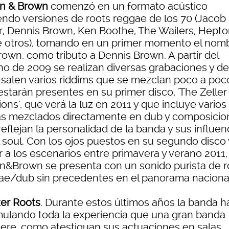
n & Brown
comenzó en un formato acústico
endo versiones de roots reggae de los 70 (Jacob
er, Dennis Brown, Ken Boothe, The Wailers, Hepto
e otros), tomando en un primer momento el nom
rown, como tributo a Dennis Brown. A partir del
no de 2009 se realizan diversas grabaciones y de
s salen varios riddims que se mezclan poco a poc
estarán presentes en su primer disco, 'The Zeller
ons', que verá la luz en 2011 y que incluye varios
s mezclados directamente en dub y composicio
eflejan la personalidad de la banda y sus influen
l soul. Con los ojos puestos en su segundo disco 
r a los escenarios entre primavera y verano 2011,
n&Brown se presenta con un sonido purista de r
ae/dub sin precedentes en el panorama naciona
er Roots
. Durante estos últimos años la banda h
ulando toda la experiencia que una gran banda
iere, como atestiguan sus actuaciones en salas