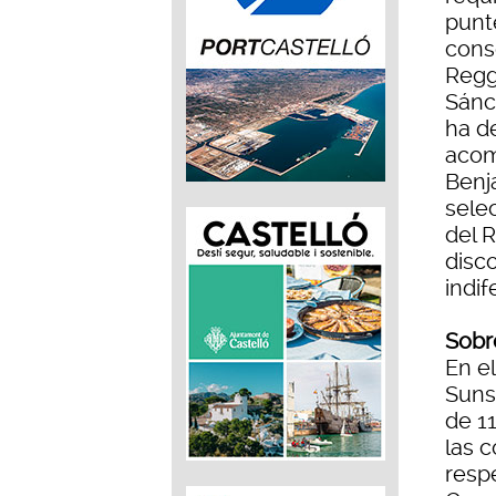
punte
cons
Regg
Sánch
ha d
acom
Benj
sele
del 
disco
indif
Sobr
En e
Suns
de 1
las 
resp