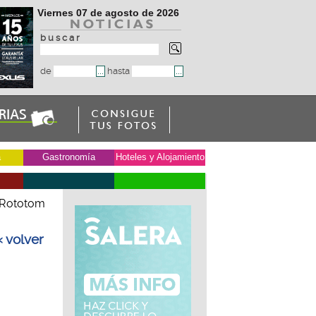
Viernes 07 de agosto de 2026
b u s c a r
de
hasta
a
Gastronomía
Hoteles y Alojamiento
l Rototom
« volver