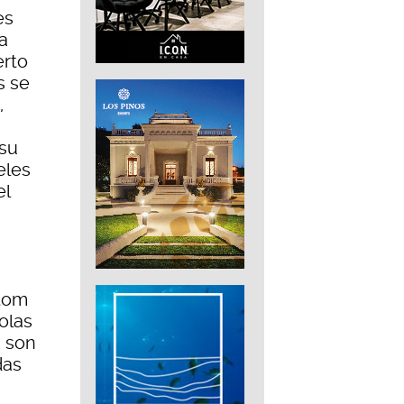
es
a
erto
s se
,
 su
eles
el
otom
olas
 son
das