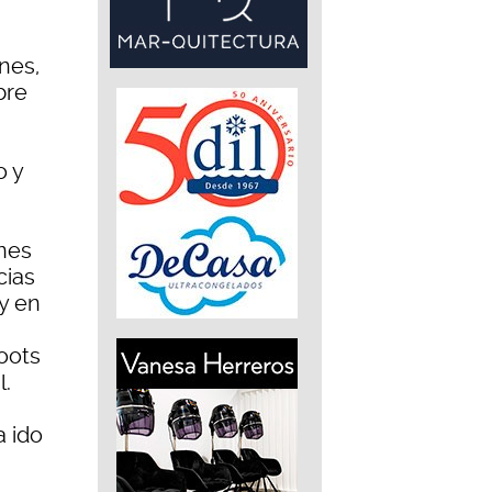
nes,
bre
o y
nes
cias
y en
oots
l.
a ido