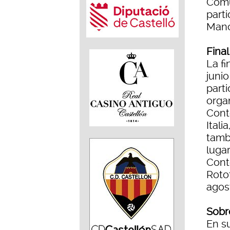
Comu
parti
Manc
Fina
La fi
junio
part
orga
Cont
Itali
tamb
luga
Cont
Roto
agos
Sobr
En s