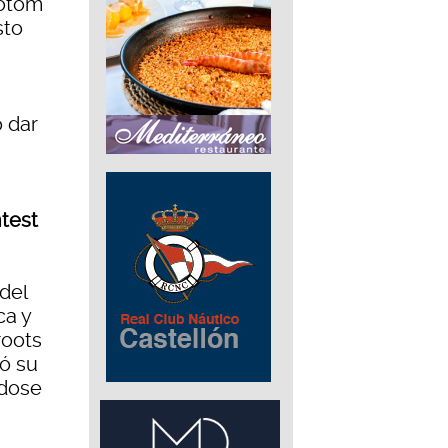
totom
sto
 dar
test
del
ca y
roots
ió su
ndose