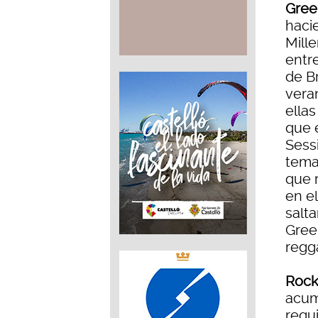
Gree
haci
Mill
entr
de B
vera
ella
que 
Sessi
tema
que r
en e
salta
Gree
regg
Rock
acum
requ