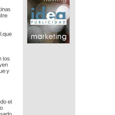
cinas
tre
l que
n los
uyen
ue y
,
do el
to
asado