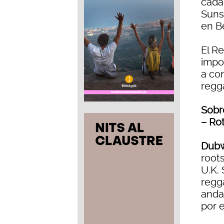
cada
Suns
en B
El R
impo
a co
regg
Sobr
– Ro
Dubw
root
U.K. 
regga
anda
por e