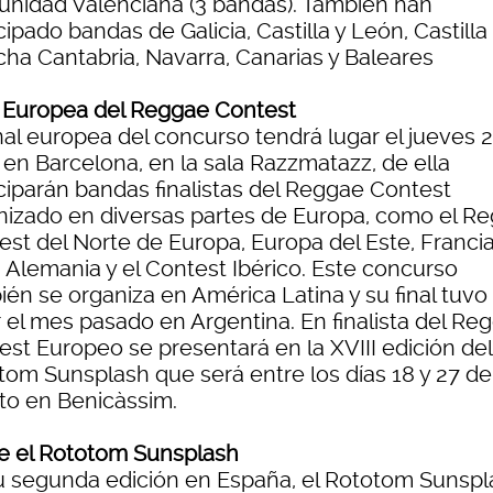
nidad Valenciana (3 bandas). También han
cipado bandas de Galicia, Castilla y León, Castilla
ha Cantabria, Navarra, Canarias y Baleares
l Europea del Reggae Contest
nal europea del concurso tendrá lugar el jueves 
 en Barcelona, en la sala Razzmatazz, de ella
iciparán bandas finalistas del Reggae Contest
nizado en diversas partes de Europa, como el R
est del Norte de Europa, Europa del Este, Francia
a, Alemania y el Contest Ibérico. Este concurso
ién se organiza en América Latina y su final tuvo
r el mes pasado en Argentina. En finalista del Re
est Europeo se presentará en la XVIII edición del
tom Sunsplash que será entre los días 18 y 27 de
to en Benicàssim.
e el Rototom Sunsplash
u segunda edición en España, el Rototom Sunspl