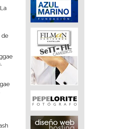
 La
2 de
eggae
,
ggae
ash