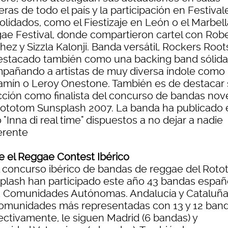
ras de todo el país y la participación en Festival
olidados, como el Fiestizaje en León o el Marbell
ae Festival, donde compartieron cartel con Rob
ez y Sizzla Kalonji. Banda versátil, Rockers Root
estacado también como una backing band sólida
pañando a artistas de muy diversa índole como
amín o Leroy Onestone. También es de destacar
cción como finalista del concurso de bandas nov
Rototom Sunsplash 2007. La banda ha publicado 
 "Inna di real time" dispuestos a no dejar a nadie
erente
e el Reggae Contest Ibérico
l concurso ibérico de bandas de reggae del Rot
plash han participado este año 43 bandas españ
1 Comunidades Autónomas. Andalucía y Cataluña
comunidades más representadas con 13 y 12 ban
ectivamente, le siguen Madrid (6 bandas) y