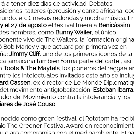
á a tener diez días de actividad. Debates,
iciones, talleres (percusión y danza africana, co
mundo, etc.), mesas redondas y mucha música. En
 y el 27 de agosto
el festival traerá a
Benicàssim
des nombres, como
Bunny Wailer
, el único
onente vivo de The Wailers, la formación origina
ró Bob Marley y que actuará por primera vez en
ña;
Jimmy Cliff
, uno de los primeros íconos de la
ca jamaicana también forma parte del cartel, así
o
Toots & The Maytals
, los pioneros del reggae e
ntre los intelectuales invitados este año se incl
ard Cassen
, ex-director de Le Monde Diplomatiq
 del movimiento antiglobalización;
Esteban Ibarra
dor del Movimiento contra la intolerancia, y los
liares de José Couso
.
nocido como green festival, el Rototom ha recibi
io The Greener Festival Award en reconocimien
su claro compromiso con el medioambiente. El p