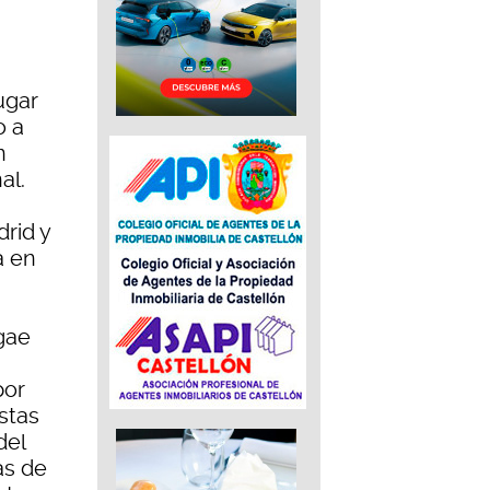
ugar
o a
n
al.
rid y
á en
gae
por
istas
del
as de