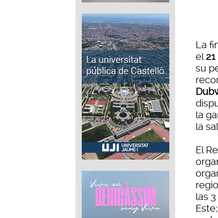
La fi
el
21
su p
recor
Dubw
disp
la ga
la sa
El R
orga
orga
regio
las 
Este