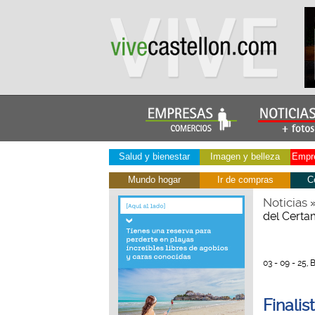
Salud y bienestar
Imagen y belleza
Empre
Mundo hogar
Ir de compras
C
Noticias
del Certa
03 - 09 - 25,
Finali