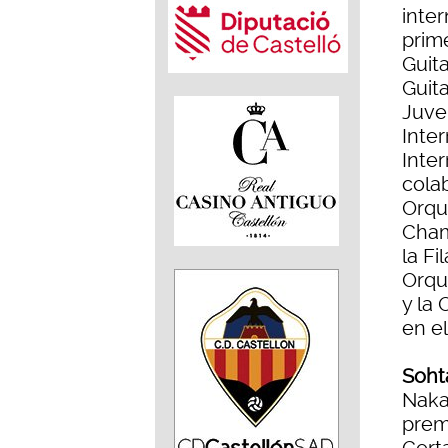
inter
prim
Guit
Guit
Juve
Inte
Inter
cola
Orqu
Cham
la Fi
Orqu
y la
en e
Soht
Naka
prem