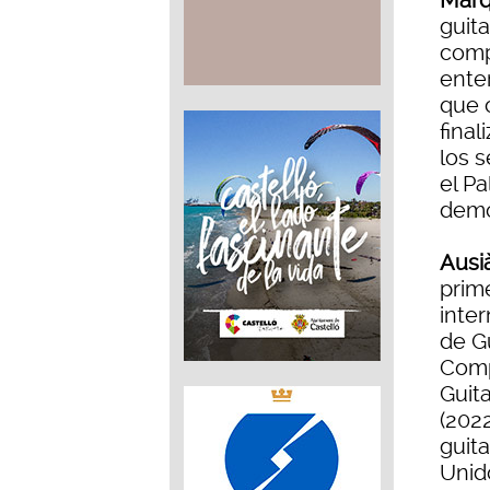
Mar
guit
comp
enter
que c
final
los s
el P
demos
Ausi
prim
inte
de Gu
Comp
Guit
(2022
guita
Unid