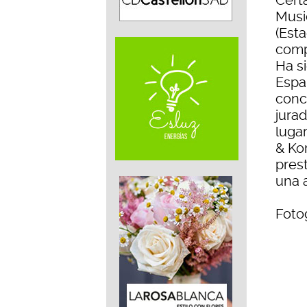
Cert
Musi
(Esta
compe
Ha si
Espa
conci
jura
luga
& Kon
pres
una 
Fotog