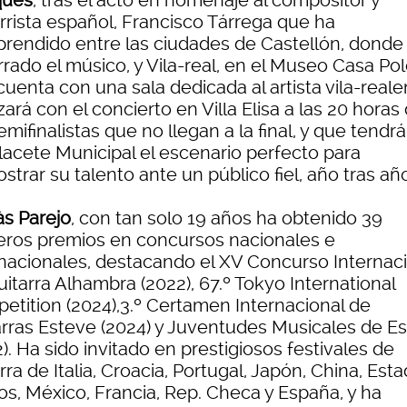
qués
, tras el acto en homenaje al compositor y
arrista español, Francisco Tárrega que ha
rendido entre las ciudades de Castellón, donde
rado el músico, y Vila-real, en el Museo Casa Po
uenta con una sala dedicada al artista vila-reale
izará con el concierto en Villa Elisa a las 20 horas
emifinalistas que no llegan a la final, y que tendr
alacete Municipal el escenario perfecto para
trar su talento ante un público fiel, año tras añ
às Parejo
, con tan solo 19 años ha obtenido 39
eros premios en concursos nacionales e
rnacionales, destacando el XV Concurso Internac
itarra Alhambra (2022), 67.º Tokyo International
etition (2024),3.º Certamen Internacional de
arras Esteve (2024) y Juventudes Musicales de E
). Ha sido invitado en prestigiosos festivales de
rra de Italia, Croacia, Portugal, Japón, China, Est
os, México, Francia, Rep. Checa y España, y ha