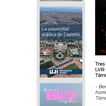
Tres
LVII
Tárr
- Ben
home
Tárre