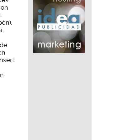
des
ion
l
pón).
a,
 de
en
nsert
on