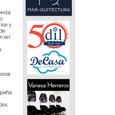
 está
lo
nse y
 de
án en
o.
ional
spaña
ados