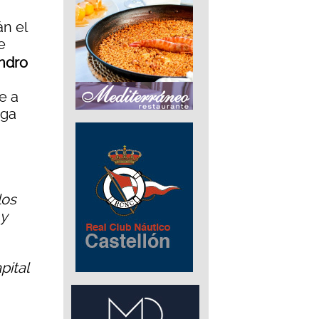
n el
e
andro
e a
ega
los
 y
pital