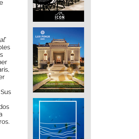
de
al
”
oles
us
mer
rís,
er
. Sus
ados
a
ros.