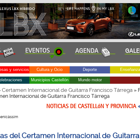
sas y servicios
Cultura y Ocio
Deporte
Enseñanz
elebraciones
Municipios Castellón
Mundo motor
Certamen Internacional de Guitarra Francisco Tárrega
»
» F
men Internacional de Guitarra Francisco Tárrega
NOTICIAS DE CASTELLóN Y PROVINCIA
 Benicàssim
stas del Certamen Internacional de Guitarra