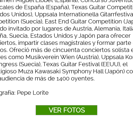
amen Miguel Llobet (España), Concurso Juventu
cales de España (España), Texas Guitar Competit
dos Unidos), Uppsala Internationella Gitarrfestiva
tition (Suecia), East End Guitar Competition (Ja
do invitado por lugares de Austria, Alemania, Itali
ña, Suecia, Estados Unidos y Japón para ofrecer
ertos, impartir clases magistrales y formar parte
dos. Ofreció más de cincuenta conciertos solista 
res como Musikverein Wien (Austria), Uppsala Ko
gress (Suecia), Texas Guitar Festival (EEUU), el
tigioso Muza Kawasaki Symphony Hall (Japón) c
audiencia de más de 1400 oyentes.
rafía: Pepe Lorite
VER FOTOS