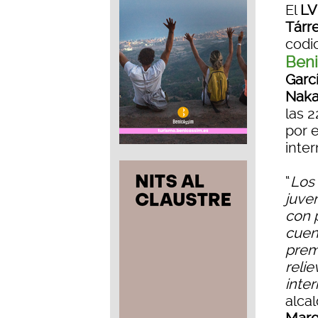
El
LV
Tárr
codic
Ben
Garc
Naka
las 
por 
inte
“
Los 
juven
con 
cuen
prem
relie
inter
alca