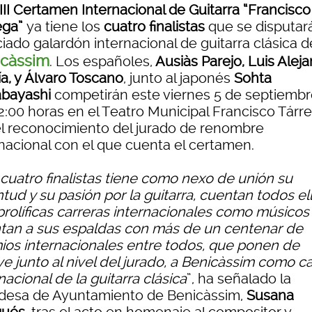
III Certamen Internacional de Guitarra “Francisco
ega”
ya tiene los
cuatro finalistas
que se disputará
iado galardón internacional de guitarra clásica d
icàssim
. Los españoles,
Ausiàs Parejo, Luis Alej
ía, y Álvaro Toscano
, junto al japonés
Sohta
bayashi
competirán este viernes 5 de septiembr
22:00 horas en el Teatro Municipal Francisco Tárr
el reconocimiento del jurado de renombre
rnacional con el que cuenta el certamen.
cuatro finalistas tiene como nexo de unión su
tud y su pasión por la guitarra, cuentan todos el
prolíficas carreras internacionales como músicos
tan a sus espaldas con más de un centenar de
ios internacionales entre todos, que ponen de
ve junto al nivel del jurado, a Benicàssim como ca
nacional de la guitarra clásica
”, ha señalado la
ldesa de Ayuntamiento de Benicàssim,
Susana