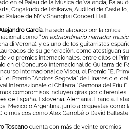
ado en el Palau de la Música de Valencia, Palau 
Arts, Ongakudo de Ishikawa, Auditori de Castelló,
ed Palace de NY y Shanghai Concert Hall.
 Alejandro García
, ha sido alabado por la crítica
rnacional como “
un extraordinario narrador music
ena di Verona), y es uno de los guitarristas españ
laureados de su generación, como atestiguan s
de 40 premios internacionales, entre ellos el Pri
o en el Concurso Internacional de Guitarra de Pa
ncurso Internacional de Viseu, el Premio “El Prim
”, el Premio “Andrés Segovia” de Linares o el del
val Internazionale di Chitarra “Gemona del Friuli”
imos compromisos incluyen giras por diferentes
res de España, Eslovenia, Alemania, Francia, Est
os, México o Argentina, junto a orquestas como l
 o músicos como Álex Garrobé o David Balleste
ro Toscano
cuenta con más de veinte premios