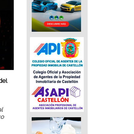
del
l
co