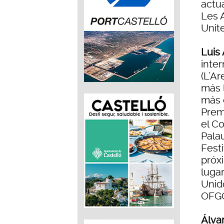
actu
Les 
Unit
Luis
inte
(L’Ar
más 
más 
Premi
el Co
Palau
Festi
próx
luga
Unid
OFGC
Álva