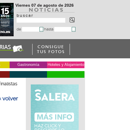
Viernes 07 de agosto de 2026
b u s c a r
de
hasta
a
Gastronomía
Hoteles y Alojamiento
inalistas
« volver