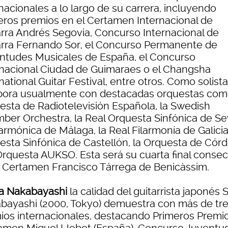
nacionales a lo largo de su carrera, incluyendo
eros premios en el Certamen Internacional de
arra Andrés Segovia, Concurso Internacional de
arra Fernando Sor, el Concurso Permanente de
ntudes Musicales de España, el Concurso
rnacional Ciudad de Guimaraes o el Changsha
national Guitar Festival, entre otros. Como solista
bora usualmente con destacadas orquestas com
esta de Radiotelevisión Española, la Swedish
ber Orchestra, la Real Orquesta Sinfónica de Sev
larmónica de Málaga, la Real Filarmonía de Galicia,
esta Sinfónica de Castellón, la Orquesta de Cór
 Orquesta AUKSO. Esta será su cuarta final consec
l Certamen Francisco Tárrega de Benicàssim.
a Nakabayashi
la calidad del guitarrista japonés 
bayashi (2000, Tokyo) demuestra con más de tr
ios internacionales, destacando Primeros Premi