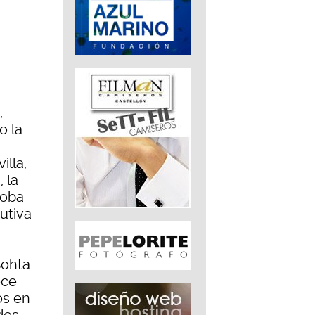
,
o la
illa,
 la
doba
utiva
Sohta
ece
os en