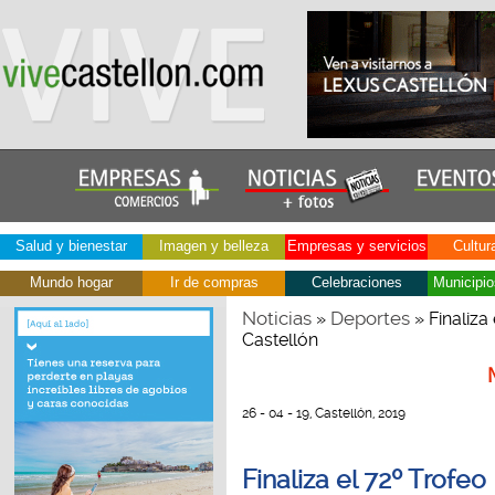
Salud y bienestar
Imagen y belleza
Empresas y servicios
Cultur
Mundo hogar
Ir de compras
Celebraciones
Municipio
Noticias
Deportes
»
» Finaliza
Castellón
26 - 04 - 19, Castellón, 2019
Finaliza el 72º Trofeo