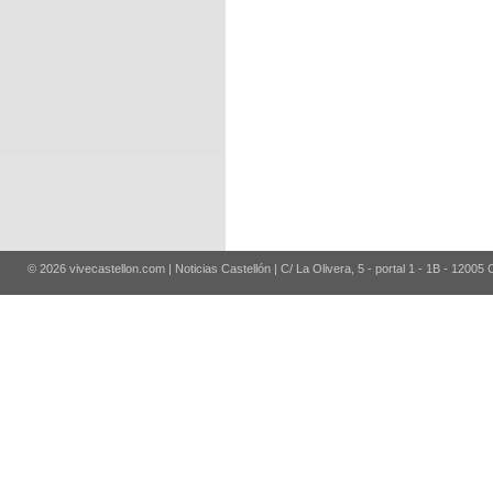
© 2026 vivecastellon.com | Noticias Castellón | C/ La Olivera, 5 - portal 1 - 1B - 12005 