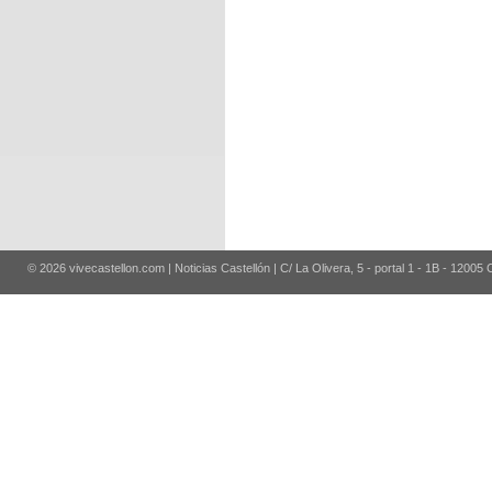
© 2026 vivecastellon.com | Noticias Castellón | C/ La Olivera, 5 - portal 1 - 1B - 12005 