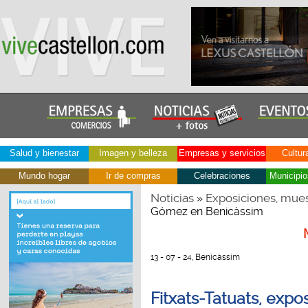
Salud y bienestar
Imagen y belleza
Empresas y servicios
Cultur
Mundo hogar
Ir de compras
Celebraciones
Municipio
Noticias
Exposiciones, mues
»
Gómez en Benicàssim
13 - 07 - 24, Benicàssim
Fitxats-Tatuats, exp