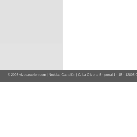
© 2026 vivecastellon.com | Noticias Castellón | C/ La Olivera, 5 - portal 1 - 1B - 12005 