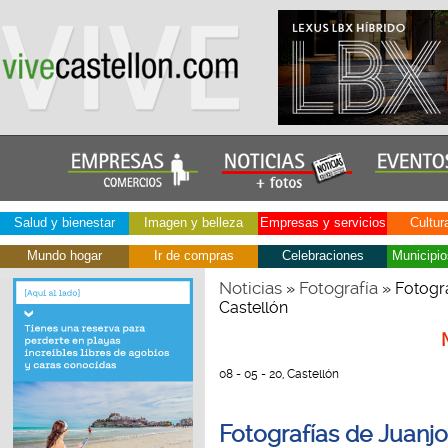
Salud y bienestar
Imagen y belleza
Empresas y servicios
Cultur
Mundo hogar
Ir de compras
Celebraciones
Municipio
Noticias
Fotografía
»
» Fotogra
Castellón
08 - 05 - 20, Castellón
Fotografías de Juanjo