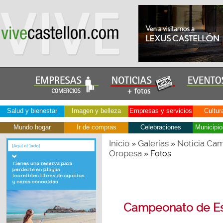
Salud y bienestar
Imagen y belleza
Empresas y servicios
Cultur
Mundo hogar
Ir de compras
Celebraciones
Municipio
Inicio
Galerías
Noticia Ca
»
»
Oropesa
» Fotos
Campeonato de E