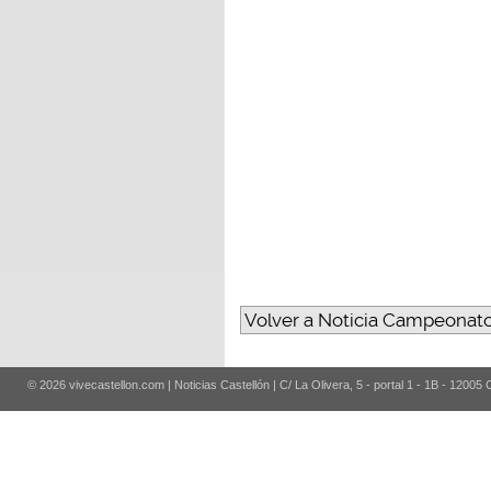
Volver a Noticia Campeonat
© 2026 vivecastellon.com | Noticias Castellón | C/ La Olivera, 5 - portal 1 - 1B - 12005 