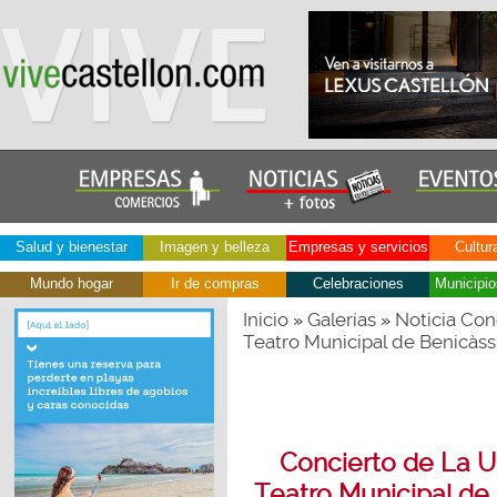
Salud y bienestar
Imagen y belleza
Empresas y servicios
Cultur
Mundo hogar
Ir de compras
Celebraciones
Municipio
Inicio
Galerías
Noticia Con
»
»
Teatro Municipal de Benicàss
Concierto de La Un
Teatro Municipal de