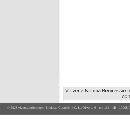
Volver a Noticia Benicàssim i
con
© 2026 vivecastellon.com | Noticias Castellón | C/ La Olivera, 5 - portal 1 - 1B - 12005 