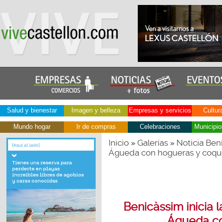
Salud y bienestar
Imagen y belleza
Empresas y servicios
Cultur
Mundo hogar
Ir de compras
Celebraciones
Municipio
Inicio
Galerías
Noticia Beni
»
»
Águeda con hogueras y coqu
Benicàssim inicia l
Águeda co