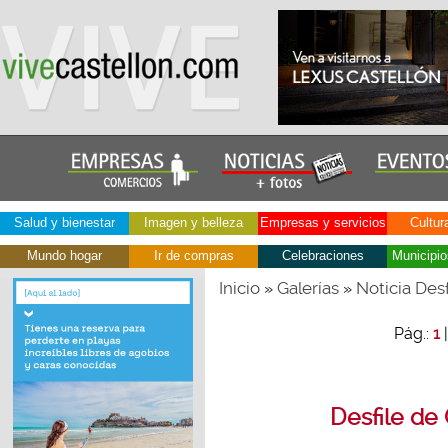
Salud y bienestar
Imagen y belleza
Empresas y servicios
Cultur
Mundo hogar
Ir de compras
Celebraciones
Municipio
Inicio
Galerías
Noticia Des
»
»
Pág.:
1
Desfile de