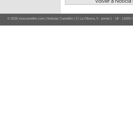
Volver a Noticia
© 2026 vivecastellon.com | Noticias Castellón | C/ La Olivera, 5 - portal 1 - 1B - 12005 