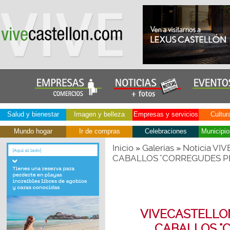
Salud y bienestar
Imagen y belleza
Empresas y servicios
Cultur
Mundo hogar
Ir de compras
Celebraciones
Municipio
Inicio
Galerías
Noticia VI
»
»
CABALLOS "CORREGUDES PE
VIVECASTELLON
CABALLOS "C