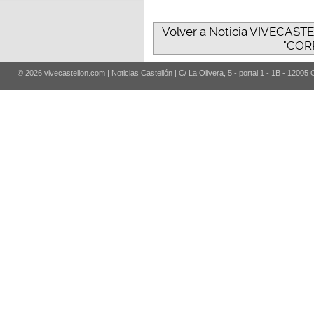
Volver a Noticia VIVECA
"COR
© 2026 vivecastellon.com | Noticias Castellón | C/ La Olivera, 5 - portal 1 - 1B - 12005 