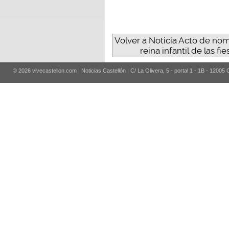
Volver a Noticia Acto de nom
reina infantil de las 
© 2026 vivecastellon.com | Noticias Castellón | C/ La Olivera, 5 - portal 1 - 1B - 12005 