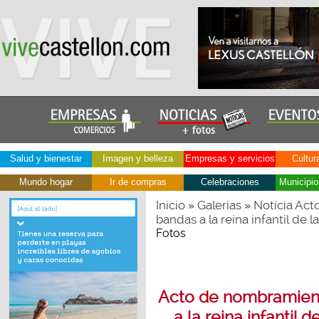
Salud y bienestar
Imagen y belleza
Empresas y servicios
Cultur
Mundo hogar
Ir de compras
Celebraciones
Municipio
Inicio
Galerías
Noticia Act
»
»
bandas a la reina infantil de 
Fotos
Acto de nombramient
a la reina infantil 