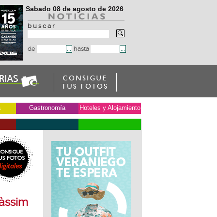
Sabado 08 de agosto de 2026
b u s c a r
de
hasta
a
Gastronomía
Hoteles y Alojamiento
càssim