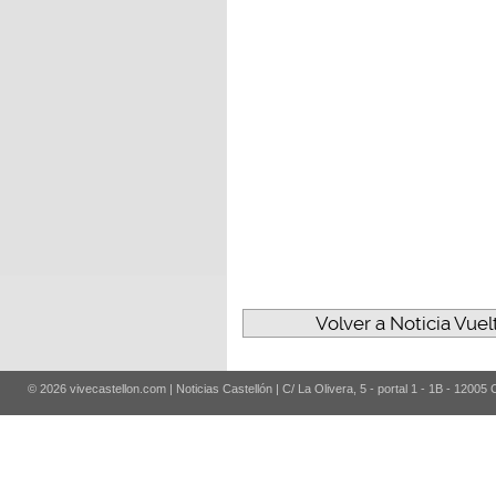
Volver a Noticia Vuel
© 2026 vivecastellon.com | Noticias Castellón | C/ La Olivera, 5 - portal 1 - 1B - 12005 