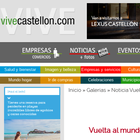
Salud y bienestar
Imagen y belleza
Empresas y servicios
Cultur
Mundo hogar
Ir de compras
Celebraciones
Municipio
Inicio
Galerías
Noticia Vuel
»
»
Vuelta al mundo