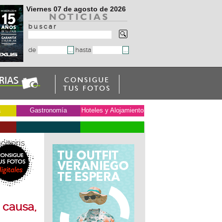
Viernes 07 de agosto de 2026
b u s c a r
de
hasta
a
Gastronomía
Hoteles y Alojamiento
honoris
 causa,