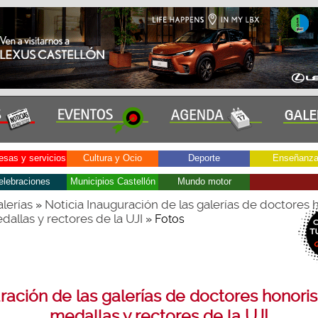
sas y servicios
Cultura y Ocio
Deporte
Enseñanz
elebraciones
Municipios Castellón
Mundo motor
lerías
Noticia Inauguración de las galerías de doctores 
»
dallas y rectores de la UJI
» Fotos
ración de las galerías de doctores honoris
medallas y rectores de la UJI