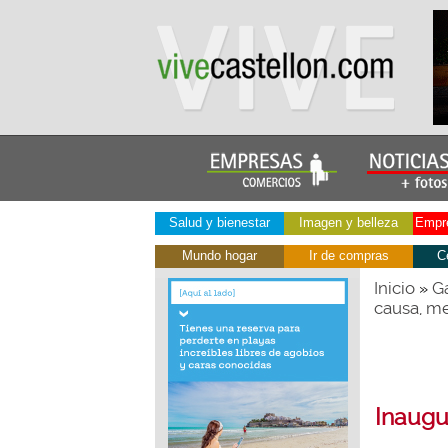
Salud y bienestar
Imagen y belleza
Empre
Mundo hogar
Ir de compras
C
Inicio
Ga
»
causa, me
Inaugu