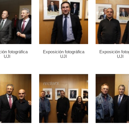
ión fotográfica
Exposición fotográfica
Exposición foto
UJI
UJI
UJI