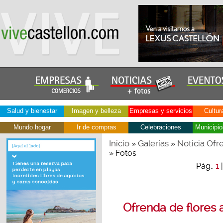
Salud y bienestar
Imagen y belleza
Empresas y servicios
Cultur
Mundo hogar
Ir de compras
Celebraciones
Municipio
Inicio
Galerías
Noticia Ofre
»
»
» Fotos
Pág.:
1
Ofrenda de flores 