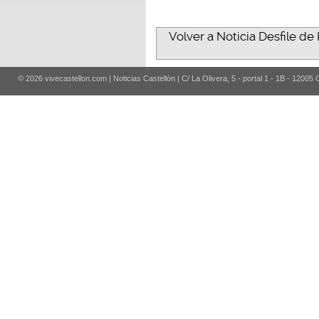
Volver a Noticia Desfile de
© 2026 vivecastellon.com | Noticias Castellón | C/ La Olivera, 5 - portal 1 - 1B - 12005 