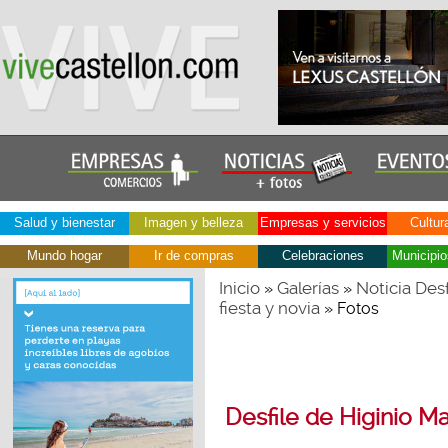
Salud y bienestar
Imagen y belleza
Empresas y servicios
Cultur
Mundo hogar
Ir de compras
Celebraciones
Municipio
Inicio
Galerías
Noticia Des
»
»
fiesta y novia
» Fotos
Desfile de Higinio M