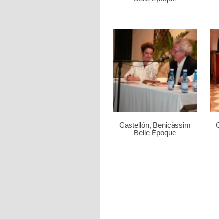
Castellón, Benicàssim
C
Belle Époque