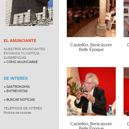
EL ANUNCIANTE
Castellón, Benicàssim
C
NUESTROS ANUNCIANTES
Belle Époque
ENVÍANOS TU NOTICIA
SUGERENCIAS
» CÓMO ANUNCIARSE
DE INTERÉS
» GASTRONOMÍA
» ENTREVISTAS
» BUSCAR NOTICIAS
TELÉFONOS DE INTERÉS
Política de cookies
Castellón, Benicàssim
C
Belle Époque