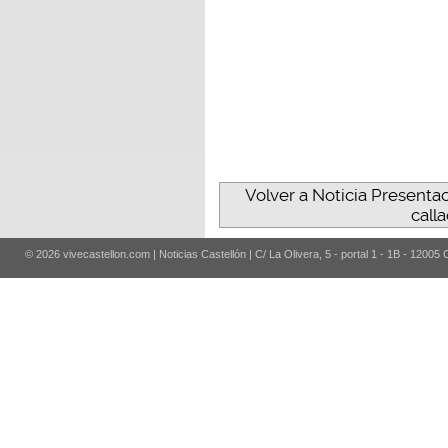
Volver a Noticia Presentaci
call
© 2026 vivecastellon.com | Noticias Castellón | C/ La Olivera, 5 - portal 1 - 1B - 12005 