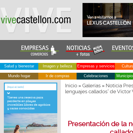
Salud y bienestar
Imagen y belleza
Empresas y servicios
Cultur
Mundo hogar
Ir de compras
Celebraciones
Municipio
Inicio
Galerías
Noticia Pres
»
»
lenguajes callados" de Víctor
Presentación de la no
callado