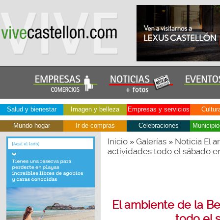
Salud y bienestar
Imagen y belleza
Empresas y servicios
Cultur
Mundo hogar
Ir de compras
Celebraciones
Municipio
Inicio
Galerías
Noticia El 
»
»
actividades todo el sábado e
El ambiente de la B
todo el