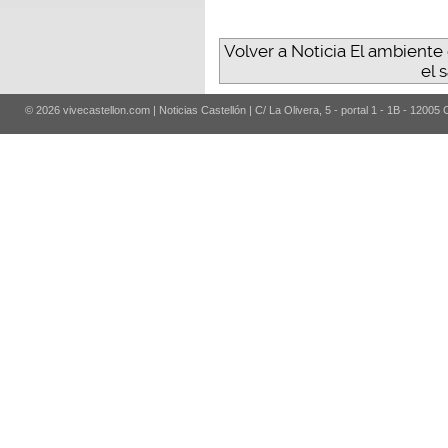
Volver a Noticia El ambiente
el 
© 2026 vivecastellon.com | Noticias Castellón | C/ La Olivera, 5 - portal 1 - 1B - 12005 