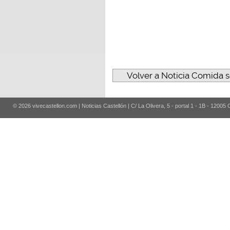
Volver a Noticia Comida s
© 2026 vivecastellon.com | Noticias Castellón | C/ La Olivera, 5 - portal 1 - 1B - 12005 