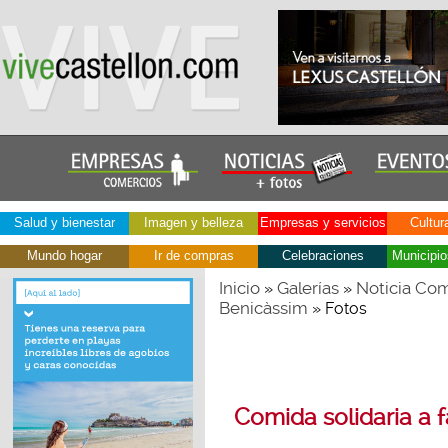
Salud y bienestar
Imagen y belleza
Empresas y servicios
Cultur
Mundo hogar
Ir de compras
Celebraciones
Municipio
Inicio
Galerías
Noticia Com
»
»
Benicàssim
» Fotos
Comida solidaria a 