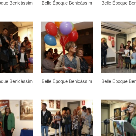
oque Benicàssim
Belle Époque Benicàssim
Belle Époque Be
oque Benicàssim
Belle Époque Benicàssim
Belle Époque Be