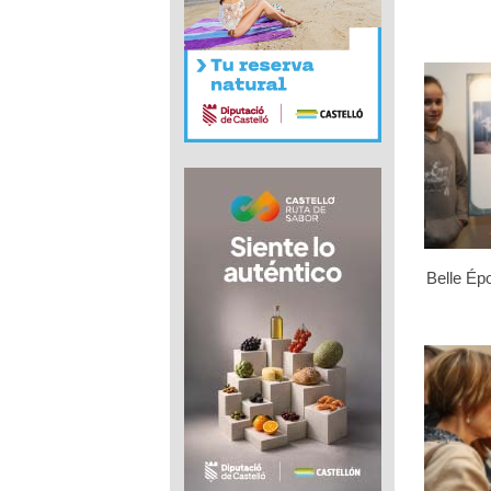
Belle Ép