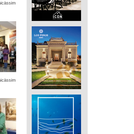
nicàssim
nicàssim