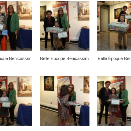
oque Benicàssim
Belle Époque Benicàssim
Belle Époque Be