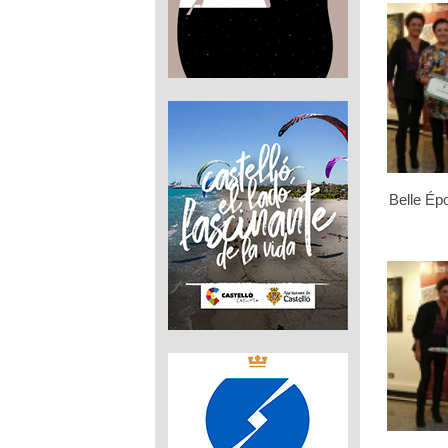
Belle Ép