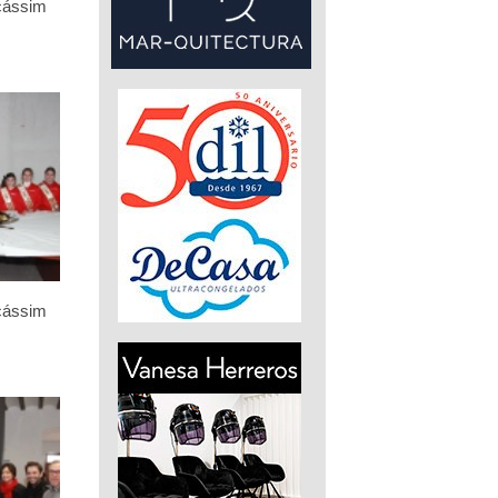
icássim
icássim