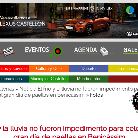
sas y servicios
Cultura y Ocio
Deporte
Enseñanz
elebraciones
Municipios Castellón
Mundo motor
lerías
Noticia El frio y la lluvia no fueron impedimento p
»
el gran día de paellas en Benicàssim
» Fotos
 y la lluvia no fueron impedimento para cel
gran día de paellas en Benicàssim