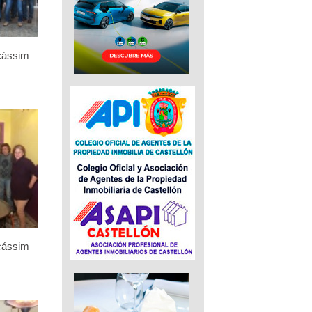
icássim
icássim