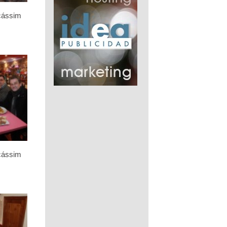
icássim
icássim