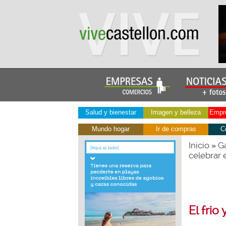
Salud y bienestar
Imagen y belleza
Empre
Mundo hogar
Ir de compras
C
Inicio
Ga
»
celebrar 
El frio