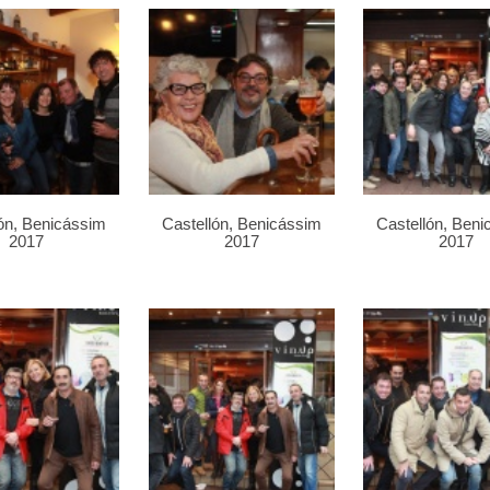
ón, Benicássim
Castellón, Benicássim
Castellón, Ben
2017
2017
2017