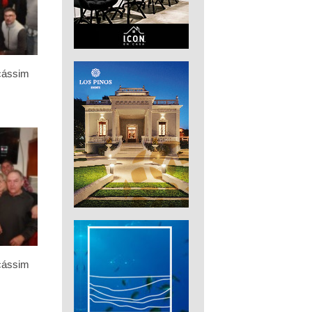
icássim
icássim