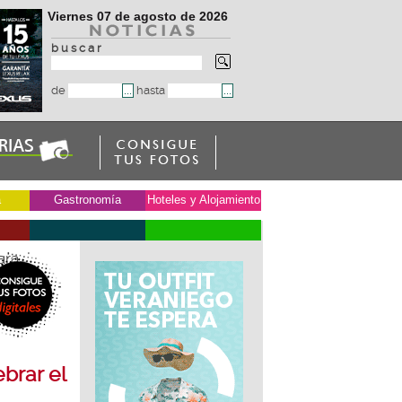
Viernes 07 de agosto de 2026
b u s c a r
de
hasta
a
Gastronomía
Hoteles y Alojamiento
ara
ebrar el