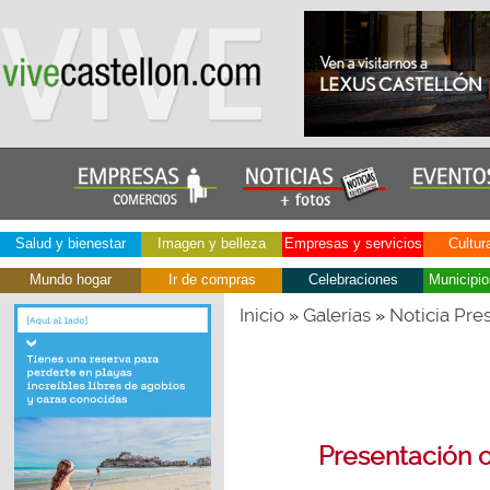
Salud y bienestar
Imagen y belleza
Empresas y servicios
Cultur
Mundo hogar
Ir de compras
Celebraciones
Municipio
Inicio
Galerías
Noticia Pres
»
»
Presentación of