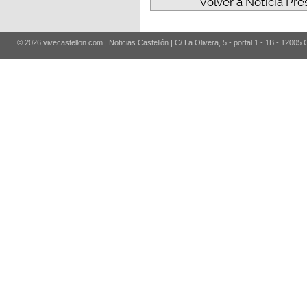
Volver a Noticia Pres
© 2026 vivecastellon.com | Noticias Castellón | C/ La Olivera, 5 - portal 1 - 1B - 12005 