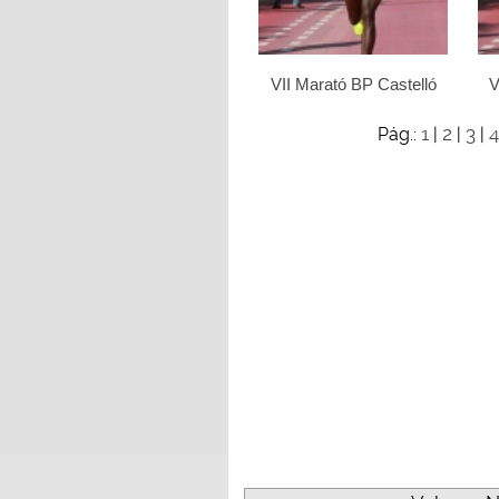
VII Marató BP Castelló
V
1
2
3
4
Pág.:
|
|
|