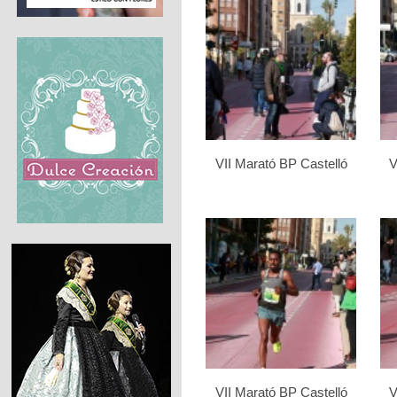
VII Marató BP Castelló
V
VII Marató BP Castelló
V