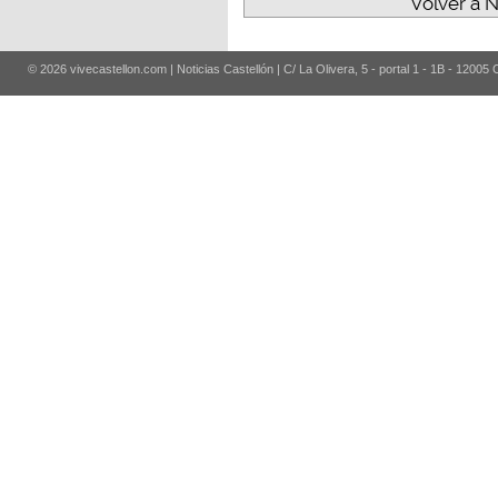
Volver a N
© 2026 vivecastellon.com | Noticias Castellón | C/ La Olivera, 5 - portal 1 - 1B - 12005 