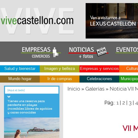
Salud y bienestar
Imagen y belleza
Empresas y servicios
Cultur
Mundo hogar
Ir de compras
Celebraciones
Municipio
Inicio
Galerías
Noticia VII 
»
»
1
2
3
4
Pág.:
|
|
|
VII 