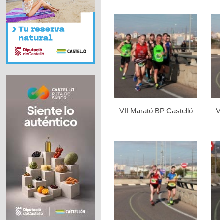
VII Marató BP Castelló
V