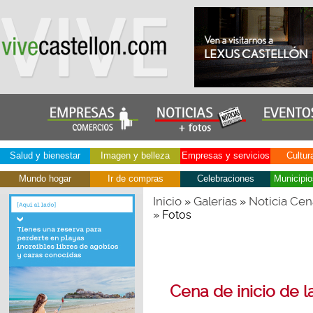
Salud y bienestar
Imagen y belleza
Empresas y servicios
Cultur
Mundo hogar
Ir de compras
Celebraciones
Municipio
Inicio
Galerías
Noticia Cen
»
»
» Fotos
Cena de inicio de 