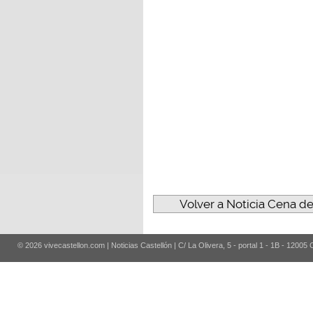
Volver a Noticia Cena de
© 2026 vivecastellon.com | Noticias Castellón | C/ La Olivera, 5 - portal 1 - 1B - 12005 