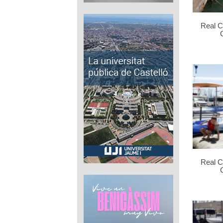
Real C
Real C