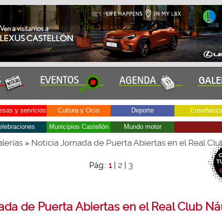
sas y servicios
Cultura y Ocio
Deporte
Enseñanz
elebraciones
Municipios Castellón
Mundo motor
lerías
Noticia Jornada de Puerta Abiertas en el Real Cl
»
2
3
Pág.:
1
|
|
ada de Puerta Abiertas en el Real Club Ná