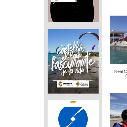
Real C