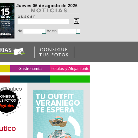
Jueves 06 de agosto de 2026
b u s c a r
de
hasta
a
Gastronomía
Hoteles y Alojamiento
ub Náutico
utico