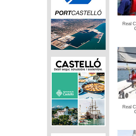
Real C
Real C