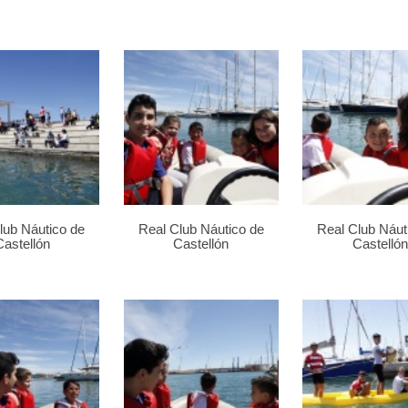
lub Náutico de
Real Club Náutico de
Real Club Náut
Castellón
Castellón
Castellón