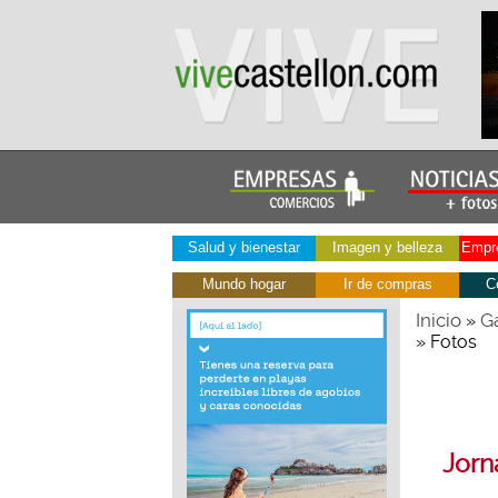
Salud y bienestar
Imagen y belleza
Empre
Mundo hogar
Ir de compras
C
Inicio
Ga
»
» Fotos
Jorn