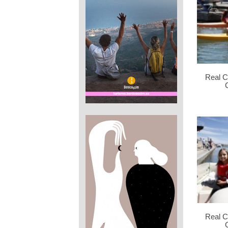
Real C
Real C