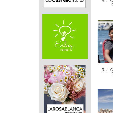
Real C
Real C