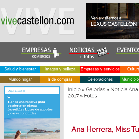
Salud y bienestar
Imagen y belleza
Empresas y servicios
Cultur
Mundo hogar
Ir de compras
Celebraciones
Municipio
Inicio
Galerías
Noticia Ana
»
»
2017
» Fotos
Ana Herrera, Miss T