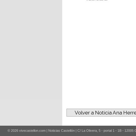
Volver a Noticia Ana Herr
© 2026 vivecastellon.com | Noticias Castellón | C/ La Olivera, 5 - portal 1 - 1B - 12005 