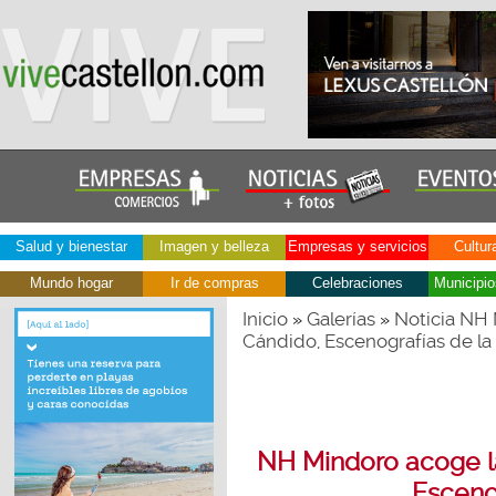
Salud y bienestar
Imagen y belleza
Empresas y servicios
Cultur
Mundo hogar
Ir de compras
Celebraciones
Municipio
Inicio
Galerías
Noticia NH 
»
»
Cándido, Escenografías de la
NH Mindoro acoge l
Esceno