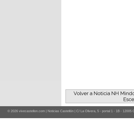
Volver a Noticia NH Mind
Esce
© 2026 vivecastellon.com | Noticias Castellón | C/ La Olivera, 5 - portal 1 - 1B - 12005 