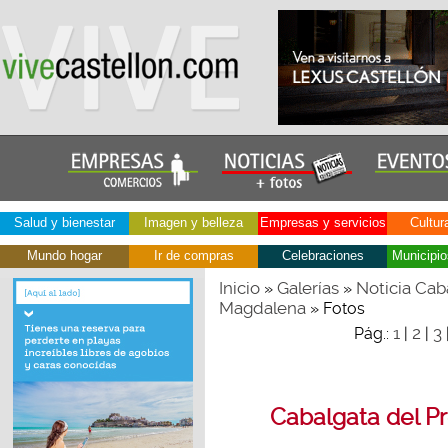
Salud y bienestar
Imagen y belleza
Empresas y servicios
Cultur
Mundo hogar
Ir de compras
Celebraciones
Municipio
Inicio
Galerías
Noticia Cab
»
»
Magdalena
» Fotos
1
2
3
Pág.:
|
|
Cabalgata del Pr