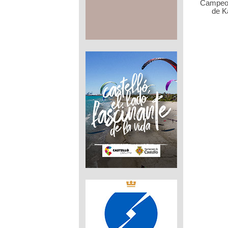
Campeo
de K