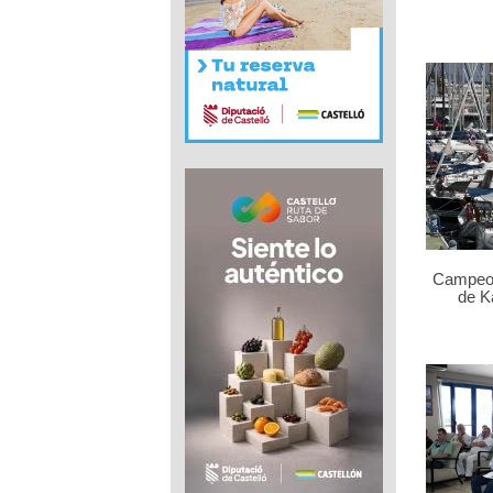
Campeo
de K