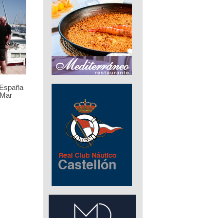
 España
 Mar