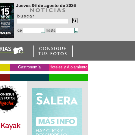
Jueves 06 de agosto de 2026
b u s c a r
de
hasta
a
Gastronomía
Hoteles y Alojamiento
aña de
 Kayak