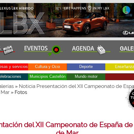
sas y servicios
Cultura y Ocio
Deporte
Enseñanz
elebraciones
Municipios Castellón
Mundo motor
lerías
Noticia Presentación del XII Campeonato de Esp
»
 Mar
» Fotos
ntación del XII Campeonato de España de
de Mar