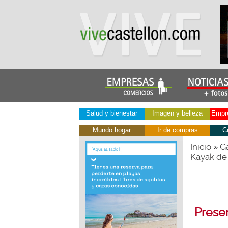
Salud y bienestar
Imagen y belleza
Empre
Mundo hogar
Ir de compras
C
Inicio
Ga
»
Kayak de
Prese