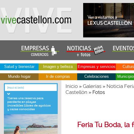
Salud y bienestar
Imagen y belleza
Empresas y servicios
Cultur
Mundo hogar
Ir de compras
Celebraciones
Municipio
Inicio
Galerías
Noticia Fer
»
»
Castellón
» Fotos
Feria Tu Boda, la