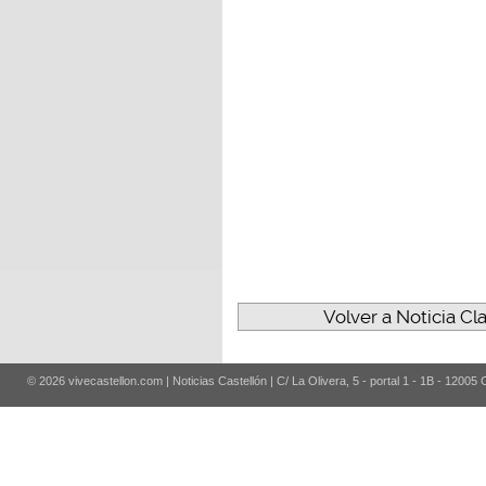
Volver a Noticia Cl
© 2026 vivecastellon.com | Noticias Castellón | C/ La Olivera, 5 - portal 1 - 1B - 12005 