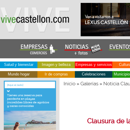
Salud y bienestar
Imagen y belleza
Empresas y servicios
Cultur
Mundo hogar
Ir de compras
Celebraciones
Municipio
Inicio
Galerías
Noticia Cla
»
»
Clausura de l