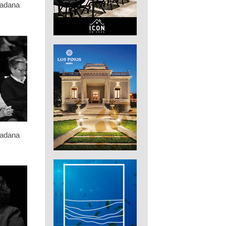
dadana
dadana