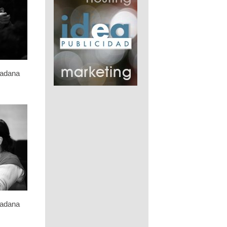
dadana
dadana