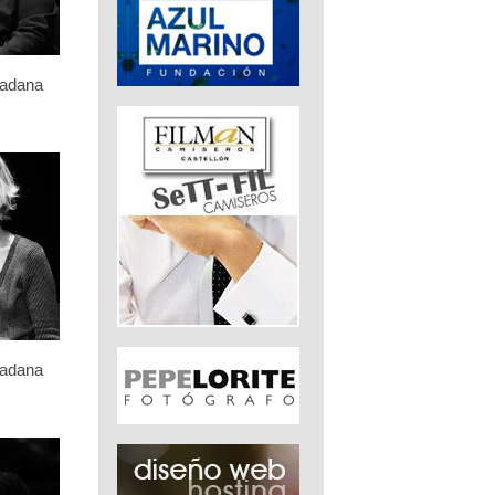
dadana
dadana