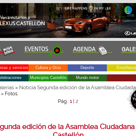
sas y servicios
Cultura y Ocio
Deporte
Enseñanz
elebraciones
Municipios Castellón
Mundo motor
lerías
Noticia Segunda edición de la Asamblea Ciudad
»
» Fotos
2
Pág.:
1
|
gunda edición de la Asamblea Ciudadana
Castellón