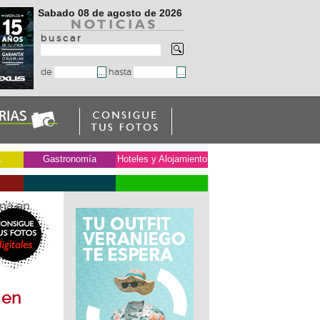
Sabado 08 de agosto de 2026
b u s c a r
de
hasta
a
Gastronomía
Hoteles y Alojamiento
ana en
 en