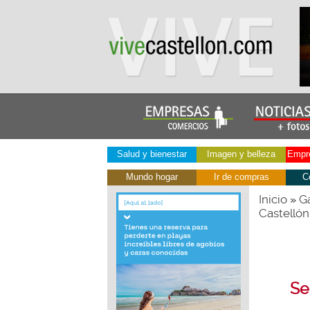
Salud y bienestar
Imagen y belleza
Empre
Mundo hogar
Ir de compras
C
Inicio
Ga
»
Castellón
Se