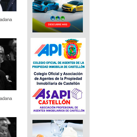
dadana
dadana