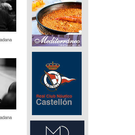
dadana
dadana