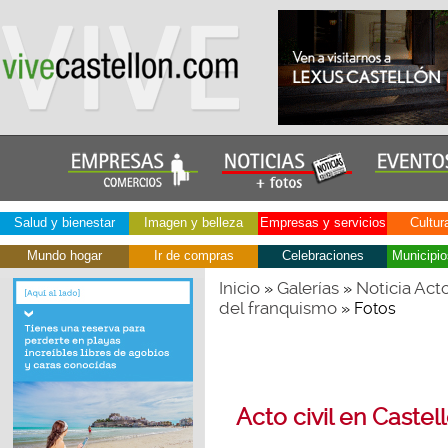
Salud y bienestar
Imagen y belleza
Empresas y servicios
Cultur
Mundo hogar
Ir de compras
Celebraciones
Municipio
Inicio
Galerías
Noticia Acto
»
»
del franquismo
» Fotos
Acto civil en Castel