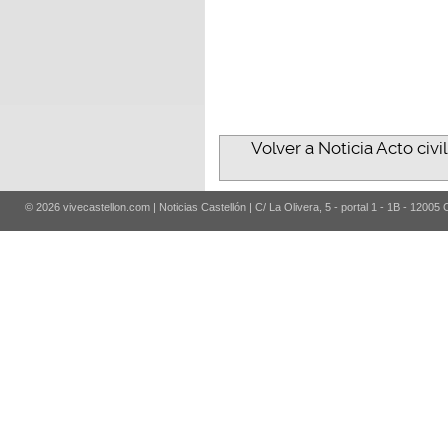
Volver a Noticia Acto civi
© 2026 vivecastellon.com | Noticias Castellón | C/ La Olivera, 5 - portal 1 - 1B - 12005 