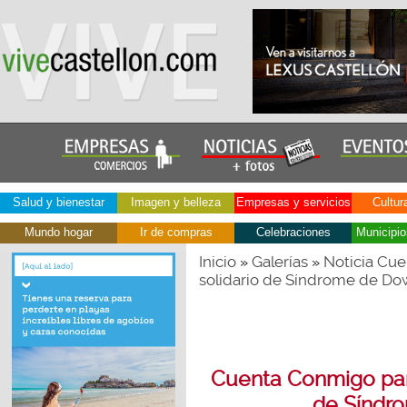
Salud y bienestar
Imagen y belleza
Empresas y servicios
Cultur
Mundo hogar
Ir de compras
Celebraciones
Municipio
Inicio
Galerías
Noticia Cue
»
»
solidario de Síndrome de Do
Cuenta Conmigo para
de Síndr