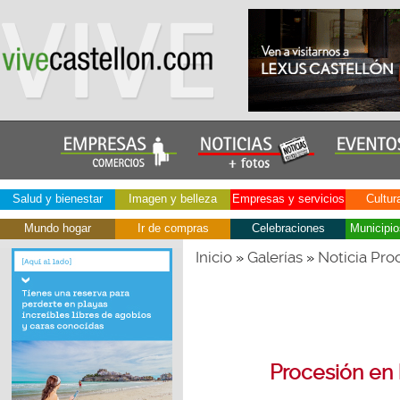
Salud y bienestar
Imagen y belleza
Empresas y servicios
Cultur
Mundo hogar
Ir de compras
Celebraciones
Municipio
Inicio
Galerías
Noticia Pro
»
»
Procesión en 