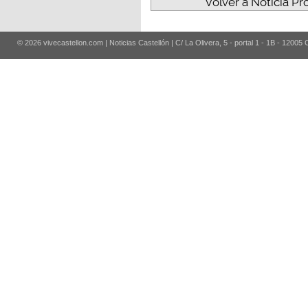
Volver a Noticia Pr
© 2026 vivecastellon.com | Noticias Castellón | C/ La Olivera, 5 - portal 1 - 1B - 12005 