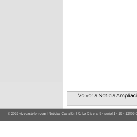
Volver a Noticia Ampliaci
© 2026 vivecastellon.com | Noticias Castellón | C/ La Olivera, 5 - portal 1 - 1B - 12005 