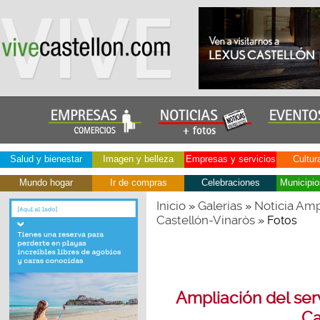
Salud y bienestar
Imagen y belleza
Empresas y servicios
Cultur
Mundo hogar
Ir de compras
Celebraciones
Municipio
Inicio
Galerías
Noticia Amp
»
»
Castellón-Vinaròs
» Fotos
Ampliación del serv
Ca