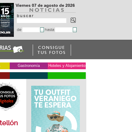
Viernes 07 de agosto de 2026
b u s c a r
de
hasta
a
Gastronomía
Hoteles y Alojamiento
en
tellón