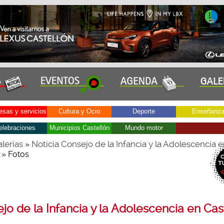
sas y servicios
Cultura y Ocio
Deporte
Enseñanz
elebraciones
Municipios Castellón
Mundo motor
lerías
Noticia Consejo de la Infancia y la Adolescencia 
»
» Fotos
jo de la Infancia y la Adolescencia en Cas