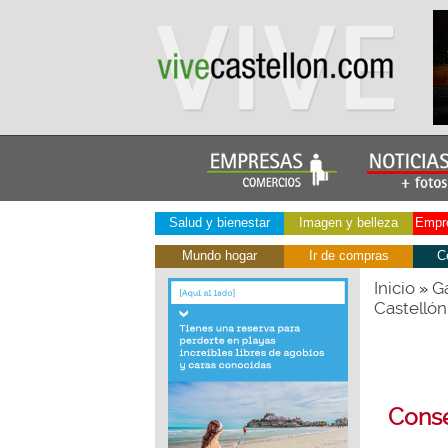
Salud y bienestar
Imagen y belleza
Empre
Mundo hogar
Ir de compras
C
Inicio
Ga
»
Castellón
Conse