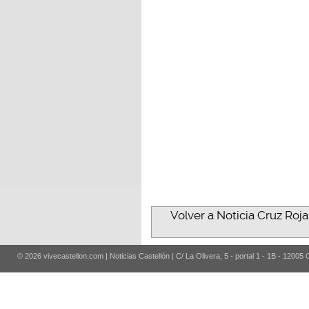
Volver a Noticia Cruz Roja
© 2026 vivecastellon.com | Noticias Castellón | C/ La Olivera, 5 - portal 1 - 1B - 12005 