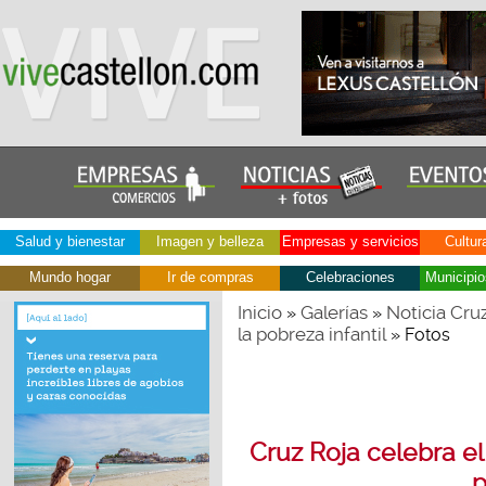
Salud y bienestar
Imagen y belleza
Empresas y servicios
Cultur
Mundo hogar
Ir de compras
Celebraciones
Municipio
Inicio
Galerías
Noticia Cru
»
»
la pobreza infantil
» Fotos
Cruz Roja celebra el
p